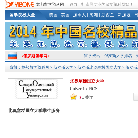
亦邦留学预科网
致力于打造最专业的留学预科网站！
留学院校大全
美国
|
英国
|
加拿大
|
澳洲
|
新西兰
|
新加坡
|
留学资讯
|
俄罗斯大学排名
|
<
俄罗斯留学网
>
当前：
亦邦留学预科网
>
俄罗斯大学
>
俄罗斯北奥塞梯国立大学
> 俄罗
北奥塞梯国立大学
University NOS
0
人关注
北奥塞梯国立大学学生服务