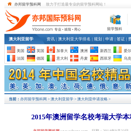
亦邦留学预科网
致力于打造最专业的留学预科网站！
留学预科
澳大利亚留学
资讯
|
澳大利亚大学排名
|
规划
|
申请
|
签证
|
美国
英国
加拿大
澳洲
新西兰
爱
法国
德国
意大利
丹麦
西班牙
乌
当前：
亦邦留学预科网
>
澳大利亚留学
>
澳大利亚申请攻略
>
2015年澳洲留学名校考瑞大学
亦邦留学预科网
www.yibone.com 日期：2014年9月