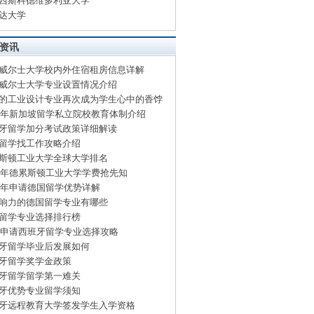
西斯科德维多利亚大学
达大学
资讯
威尔士大学校内外住宿租房信息详解
威尔士大学专业设置情况介绍
的工业设计专业再次成为学生心中的香饽
15年新加坡留学私立院校教育体制介绍
牙留学加分考试政策详细解读
留学找工作攻略介绍
斯顿工业大学全球大学排名
15年德累斯顿工业大学学费抢先知
15年申请德国留学优势详解
响力的德国留学专业有哪些
留学专业选择排行榜
15申请西班牙留学专业选择攻略
牙留学毕业后发展如何
牙留学奖学金政策
牙留学留学第一难关
牙优势专业留学须知
牙远程教育大学签发学生入学资格