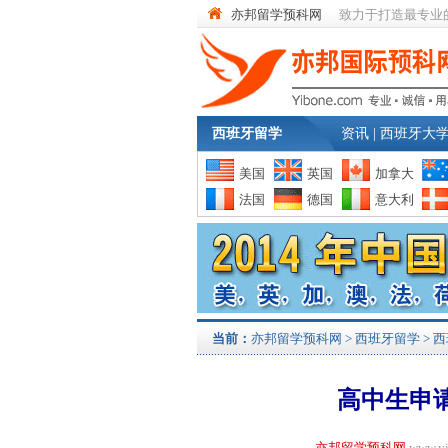
亦邦留学预科网
致力于打造最专业
西班牙留学
资讯
|
西班牙大
美国
英国
加拿大
法国
德国
意大利
当前：
亦邦留学预科网
>
西班牙留学
>
西
高中生申
亦邦留学预科网
www.