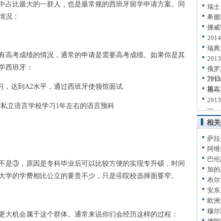
占比最大的一群人，也是最常规的西班牙留学申请方案。同
瑞士
情况：
希腊
挪威
20
瑞典
高考成绩的情况，通常的申请是需要高考成绩。如果你是其
20
学西班牙：
俄罗
79位
20
习，达到A2水平，通过西班牙使领馆面试
第二
福布
20
私立语言学校学习1年左右的语言预科
一
相关
萨拉
阿维
巴伦
是③，原因是专科毕业后可以比较方便的实现专升硕，时间
加的
立大学的学费相比公立的要贵不少，只是④院校选择面要窄。
布尔
安东
欧洲
穆尔
大机会属于这个群体。通常来说你们会经历这样的过程：