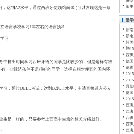
佛朗
莱里
，达到A2水平，通过西班牙使领馆面试 (可以发现这是一条
留学
立语言学校学习1年左右的语言预科
新南
新南
学习
韩国
饽
20
西班
德国
中挤出时间学习西班牙语的同学是比较少的，但是这样有准
德累
外有一些经济条件不是很好的同学，选择在相对便宜的国内环
20
20
具影
，通过DELE考试，达到B2以上水平，申请直接进入公立
德国
20
西班
西班
西班
生是一样的，只要参考上面高中生篇的相关介绍就好。
西班
西班
：