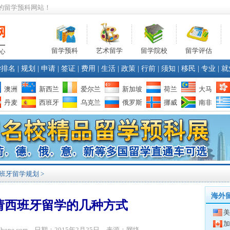
的留学预科网站！
留学预科
艺术留学
留学院校
留学评估
学排名
|
规划
|
申请
|
签证
|
费用
|
生活
|
政策
|
行前
|
须知
|
移民
|
专业
|
就
澳洲
新西兰
爱尔兰
新加坡
荷兰
大马
丹麦
西班牙
乌克兰
俄罗斯
挪威
南非
班牙留学规划
>
海外
请西班牙留学的几种方式
美
加
yibone.com 日期：2015年2月25日 来源：网络