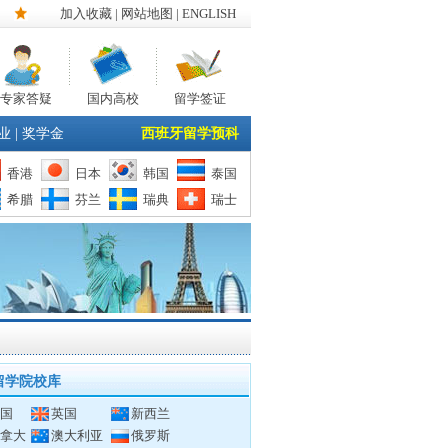
加入收藏
|
网站地图
| ENGLISH
专家答疑
国内高校
留学签证
业
|
奖学金
西班牙留学预科
香港
日本
韩国
泰国
希腊
芬兰
瑞典
瑞士
留学院校库
国
英国
新西兰
拿大
澳大利亚
俄罗斯