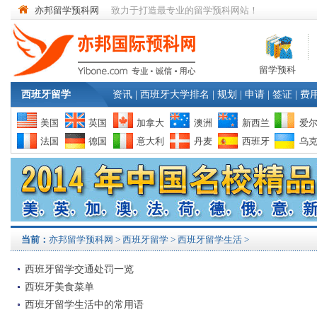
亦邦留学预科网
致力于打造最专业的留学预科网站！
留学预科
西班牙留学
资讯
|
西班牙大学排名
|
规划
|
申请
|
签证
|
费
美国
英国
加拿大
澳洲
新西兰
爱
法国
德国
意大利
丹麦
西班牙
乌
当前：
亦邦留学预科网
>
西班牙留学
> 西班牙留学生活 >
西班牙留学交通处罚一览
西班牙美食菜单
西班牙留学生活中的常用语