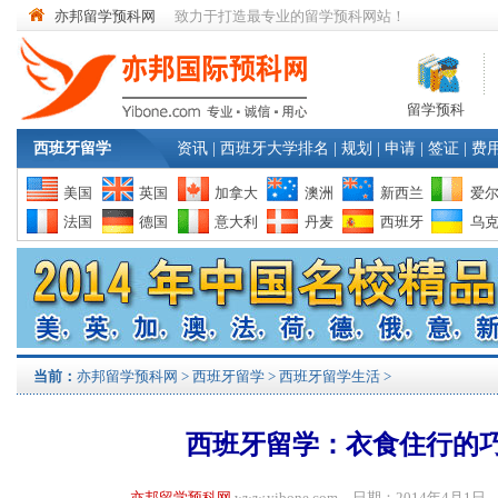
亦邦留学预科网
致力于打造最专业的留学预科网站！
留学预科
西班牙留学
资讯
|
西班牙大学排名
|
规划
|
申请
|
签证
|
费
美国
英国
加拿大
澳洲
新西兰
爱
法国
德国
意大利
丹麦
西班牙
乌
当前：
亦邦留学预科网
>
西班牙留学
>
西班牙留学生活
>
西班牙留学：衣食住行的
亦邦留学预科网
www.yibone.com 日期：2014年4月