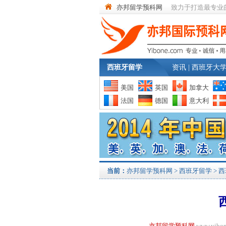
亦邦留学预科网
致力于打造最专业
西班牙留学
资讯
|
西班牙大
美国
英国
加拿大
法国
德国
意大利
当前：
亦邦留学预科网
>
西班牙留学
>
西
亦邦留学预科网
www.yi