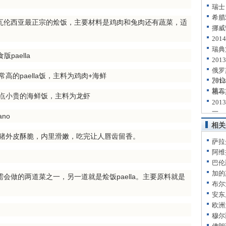
瑞士
希腊
ciana瓦伦西亚最正宗的烩饭，主要材料是鸡肉和兔肉还有蔬菜，适
挪威
20
瑞典
版paella
20
俄罗
非常高的paella饭，主料为鸡肉+海鲜
79位
20
第二
福布
tes有点小贵的海鲜饭，主料为龙虾
20
一
ano
相关
外皮酥脆，内里滑嫩，吃完让人唇齿留香。
萨拉
阿维
巴伦
加的
会做的两道菜之一，另一道就是烩饭paella。主要原料就是
布尔
安东
欧洲
穆尔