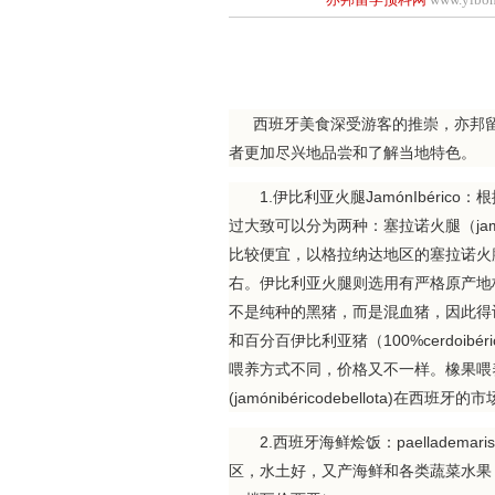
西班牙美食深受游客的推崇，亦邦留
者更加尽兴地品尝和了解当地特色。
1.伊比利亚火腿JamónIbéric
过大致可以分为两种：塞拉诺火腿（jam
比较便宜，以格拉纳达地区的塞拉诺火腿
右。伊比利亚火腿则选用有严格原产地
不是纯种的黑猪，而是混血猪，因此得认准原
和百分百伊比利亚猪（100%cerdoi
喂养方式不同，价格又不一样。橡果喂
(jamónibéricodebellota)在西班
2.西班牙海鲜烩饭：paellademar
区，水土好，又产海鲜和各类蔬菜水果，