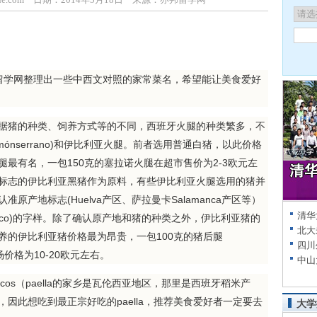
学网整理出一些中西文对照的家常菜名，希望能让美食爱好
o：根据猪的种类、饲养方式等的不同，西班牙火腿的种类繁多，不
ónserrano)和伊比利亚火腿。前者选用普通白猪，以此价格
最有名，一包150克的塞拉诺火腿在超市售价为2-3欧元左
标志的伊比利亚黑猪作为原料，有些伊比利亚火腿选用的猪并
产地标志(Huelva产区、萨拉曼卡Salamanca产区等）
清华
bérico)的字样。除了确认原产地和猪的种类之外，伊比利亚猪的
北大
养的伊比利亚猪价格最为昂贵，一包100克的猪后腿
四川
牙的市场价格为10-20欧元左右。
中山
iscos（paella的家乡是瓦伦西亚地区，那里是西班牙稻米产
因此想吃到最正宗好吃的paella，推荐美食爱好者一定要去
大学