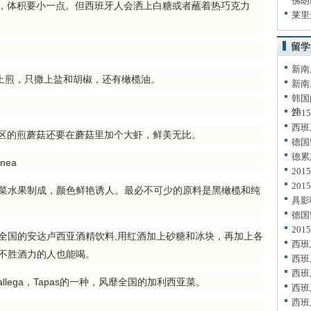
佛朗
条，体积要小一点。但西班牙人会洒上白糖或者蘸着热巧克力
莱里
留学
新南
上煎，只撒上盐和胡椒，还有橄榄油。
新南
韩国
饽
20
西班
a地区的煎蘑菇还要在蘑菇里加个大虾，鲜美无比。
德国
德累
nea
20
20
水果制成，颜色鲜艳诱人。最必不可少的原料是黑橄榄和纯
具影
德国
20
风靡全国的安达卢西亚酒精饮料,用红酒加上砂糖和冰块，再加上各
西班
不胜酒力的人也能喝。
西班
西班
allega，Tapas的一种，风靡全国的加利西亚菜。
西班
西班