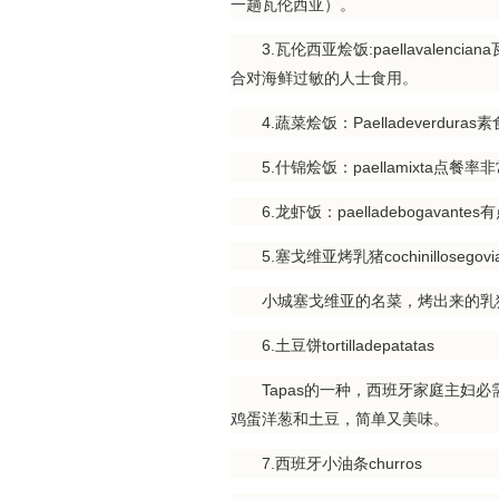
一趟瓦伦西亚）。
3.瓦伦西亚烩饭:paellavalen
合对海鲜过敏的人士食用。
4.蔬菜烩饭：Paelladeverduras素食
5.什锦烩饭：paellamixta点餐率
6.龙虾饭：paelladebogavan
5.塞戈维亚烤乳猪cochinillosegovi
小城塞戈维亚的名菜，烤出来的乳猪
6.土豆饼tortilladepatatas
Tapas的一种，西班牙家庭主妇必需
鸡蛋洋葱和土豆，简单又美味。
7.西班牙小油条churros