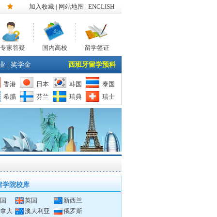
加入收藏
|
网站地图
| ENGLISH
专家答疑
国内高校
留学签证
业
|
奖学金
西班牙留学预科
香港
日本
韩国
泰国
希腊
芬兰
瑞典
瑞士
留学院校库
国
英国
新西兰
拿大
澳大利亚
俄罗斯