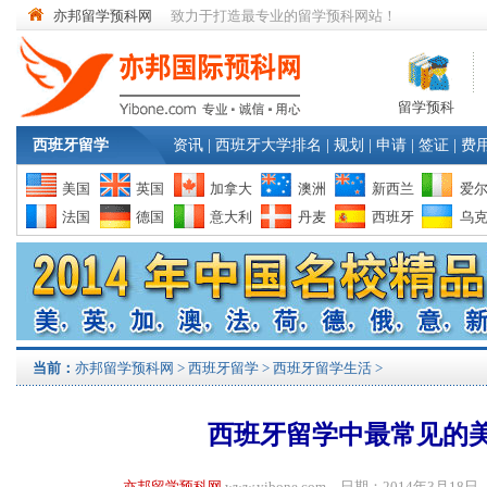
亦邦留学预科网
致力于打造最专业的留学预科网站！
留学预科
西班牙留学
资讯
|
西班牙大学排名
|
规划
|
申请
|
签证
|
费
美国
英国
加拿大
澳洲
新西兰
爱
法国
德国
意大利
丹麦
西班牙
乌
当前：
亦邦留学预科网
>
西班牙留学
>
西班牙留学生活
>
西班牙留学中最常见的
亦邦留学预科网
www.yibone.com 日期：2014年3月