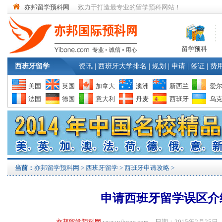
亦邦留学预科网
致力于打造最专业的留学预科网站！
留学预科
西班牙留学
资讯
|
西班牙大学排名
|
规划
|
申请
|
签证
|
费
美国
英国
加拿大
澳洲
新西兰
爱
法国
德国
意大利
丹麦
西班牙
乌
当前：
亦邦留学预科网
>
西班牙留学
>
西班牙申请攻略
>
申请西班牙留学误区介
亦邦留学预科网
www.yibone.com 日期：2015年2月