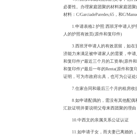
必要性。办理家庭团聚的材料家庭团聚
材料：C/GarciadeParedes,65，和C/M
1.申请表格2.护照:西班牙申请人护
人的护照有效页(原件和复印件)
3.西班牙申请人的有效居留，如在更
济能力来满足被申请家人的需要，申请人
和复印件)*最近三个月的工资单(原件
和复印件)*最后一年的Renta(原件和复
证明，可为市政府出具，也可为公证处出
7.住家合同和最后三个月的租房收
8.如申请配偶的，需没有其他配偶和
汇款证明并要说明父母来西团聚的理由
10.中西文的亲属关系公证认证
11.如申请子女，而夫妻已离婚的，