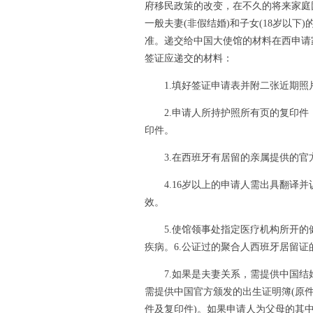
府移民政策的改变，在不久的将来家庭
一般夫妻(非假结婚)和子女(18岁以
准。递交给中国大使馆的材料在西申请
签证应递交的材料：
1.填好签证申请表并附二张近期照
2.申请人所持护照所有页的复印件，
印件。
3.在西班牙有居留的亲属提供的官
4.16岁以上的申请人需出具翻译并
效。
5.使馆领事处指定医疗机构所开的
疾病。6.公证过的聚合人西班牙居留
7.如果是夫妻关系，需提供中国结婚
需提供中国官方颁发的出生证明簿(原
件及复印件)。如果申请人为父母的其