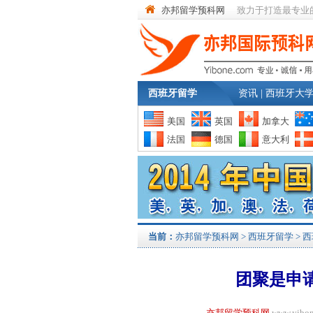
亦邦留学预科网
致力于打造最专业
西班牙留学
资讯
|
西班牙大
美国
英国
加拿大
法国
德国
意大利
当前：
亦邦留学预科网
>
西班牙留学
>
西
团聚是申
亦邦留学预科网
www.yi