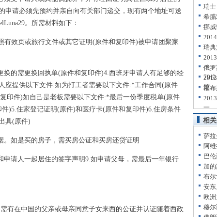
瑞士
的申请必须先预约并亲自向有关部门递交，现有两个地址可送
希腊
anuelLuna29。所需材料如下：
挪威
20
照有效页或旅行文件或其它证明(原件和复印件)被申请团聚家
瑞典
20
俄罗
换的需更换回执单(原件和复印件)4.西班牙申请人有足够的经
79位
20
应提供以下文件:如为打工者需要以下文件:*工作合同(原件
第二
福布
和复印件)如自己是老板需要以下文件:*最后一份季度税单(原件
20
一
印件)5.住家登记证明(原件)和医疗卡(原件和复印件)6.住房条件
相关
具(原件)
萨拉
据。如是买的房子，需买房公证和买房还贷证明
阿维
巴伦
申请人一起居住的签字声明9.如申请父母，需最后一年银行
加的
布尔
安东
欧洲
穆尔
需有在中国的父亲或母亲同意子女来西的公证并认证随着西政