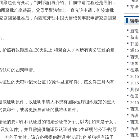
佛朗
团聚也会有变动，到时我们再介绍。目前申请过程还是照旧，
莱里
下)的团聚批准率很高。父母团聚法律上一直允许申请，但较难批
家庭团聚批准后，向西班牙驻中国大使馆领事部申请家庭团聚
留学
新南
新南
片。
韩国
饽
护照有效期应在120天以上,和聚合人护照所有页公证过的复
20
西班
德国
方认可的团聚申请。
德累
20
认证过的无犯罪记录公证书(原件及复印件)，该文件三月内有
20
具影
德国
健康证明原件，以证明申请人不患有国际医疗组织规定的重大
20
西班
证的复印件，或者更换居留证的批准函原件。
西班
证的复印件和认证过的结婚公证书(6个月以内);如果是子女，
西班
西班
件及复印件)，并且需提供翻译及认证过的出生证明的公证书(原
西班
中一方的子女时，该方必须提供翻译并认证过的单独拥有该子