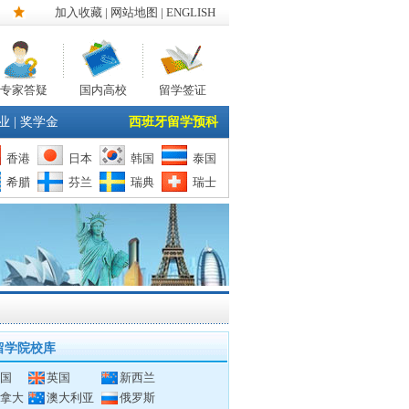
加入收藏
|
网站地图
| ENGLISH
专家答疑
国内高校
留学签证
业
|
奖学金
西班牙留学预科
香港
日本
韩国
泰国
希腊
芬兰
瑞典
瑞士
留学院校库
国
英国
新西兰
拿大
澳大利亚
俄罗斯