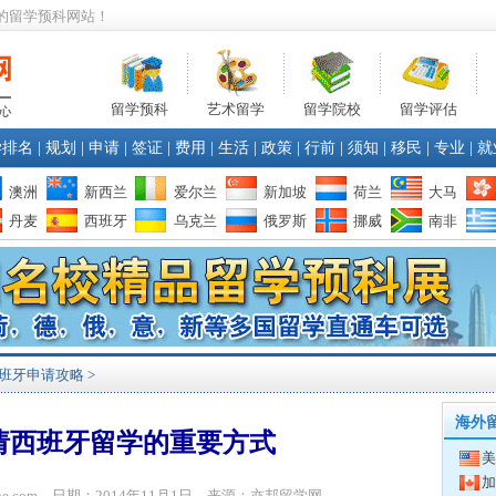
的留学预科网站！
留学预科
艺术留学
留学院校
留学评估
学排名
|
规划
|
申请
|
签证
|
费用
|
生活
|
政策
|
行前
|
须知
|
移民
|
专业
|
就
澳洲
新西兰
爱尔兰
新加坡
荷兰
大马
丹麦
西班牙
乌克兰
俄罗斯
挪威
南非
班牙申请攻略
>
海外
请西班牙留学的重要方式
美
加
bone.com 日期：2014年11月1日 来源：亦邦留学网