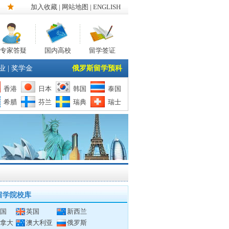
加入收藏
|
网站地图
| ENGLISH
专家答疑
国内高校
留学签证
业
|
奖学金
俄罗斯留学预科
香港
日本
韩国
泰国
希腊
芬兰
瑞典
瑞士
留学院校库
国
英国
新西兰
拿大
澳大利亚
俄罗斯