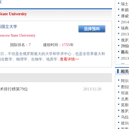
议
瑞士
希腊
ate University
挪威
20
科国立大学
瑞典
选择预科
20
scow State University
俄罗
国际排名：
7
建校时间：
1755
年
79位
20
第二
福布
5日，不但是全俄罗斯最大的大学和学术中心，也是全世界最大和
20
在数学、物理学、生物学、地质学...
查看详情>>
一
相关
阿尔
图拉
术排行榜第79位
2013/11/20
坦波
北奥
莫斯
雅罗
乌拉
彼尔