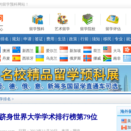
的留学预科网站！
留学预科
艺术留学
留学院校
留学评估
学排名
|
规划
|
申请
|
签证
|
费用
|
生活
|
政策
|
行前
|
须知
|
移民
|
专业
|
就
澳洲
新西兰
爱尔兰
新加坡
荷兰
大马
丹麦
西班牙
乌克兰
俄罗斯
挪威
南非
学排名
>
海外
跻身世界大学学术排行榜第79位
美
加
ibone.com 日期：2013年11月20日 来源：网络