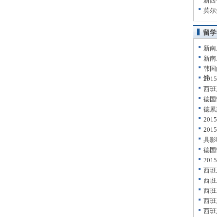
新西
莫尔
留学
新南
新南
韩国
饽
20
西班
德国
德累
20
20
具影
德国
20
西班
西班
西班
西班
西班