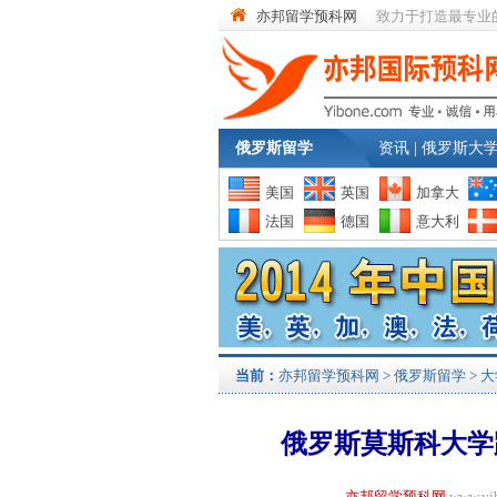
亦邦留学预科网
致力于打造最专业
俄罗斯留学
资讯
|
俄罗斯大
美国
英国
加拿大
法国
德国
意大利
当前：
亦邦留学预科网
>
俄罗斯留学
>
大
俄罗斯莫斯科大学
亦邦留学预科网
www.y