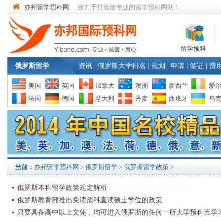
亦邦留学预科网
致力于打造最专业的留学预科网站！
留学预科
俄罗斯留学
资讯
|
俄罗斯大学排名
|
规划
|
申请
|
签证
|
费
美国
英国
加拿大
澳洲
新西兰
爱
法国
德国
意大利
丹麦
西班牙
乌
当前：
亦邦留学预科网
>
俄罗斯留学
> 俄罗斯留学政策 >
俄罗斯本科留学政策规定解析
俄罗斯教育部推出免读预科直读硕士学位的政策
只要具备高中以上文凭，均可进入俄罗斯的任何一所大学预科班学