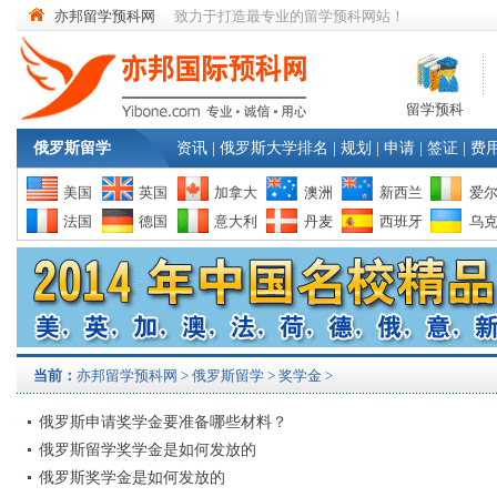
亦邦留学预科网
致力于打造最专业的留学预科网站！
留学预科
俄罗斯留学
资讯
|
俄罗斯大学排名
|
规划
|
申请
|
签证
|
费
美国
英国
加拿大
澳洲
新西兰
爱
法国
德国
意大利
丹麦
西班牙
乌
当前：
亦邦留学预科网
>
俄罗斯留学
> 奖学金 >
俄罗斯申请奖学金要准备哪些材料？
俄罗斯留学奖学金是如何发放的
俄罗斯奖学金是如何发放的