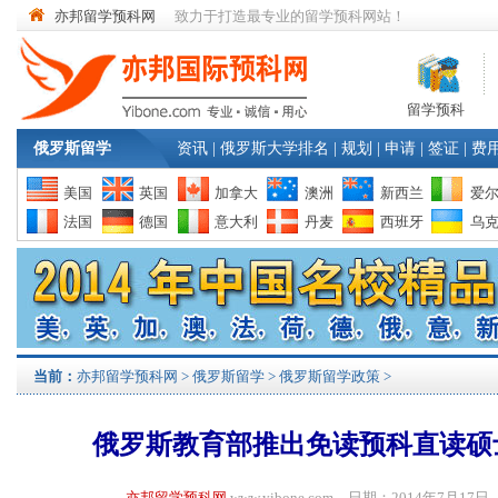
亦邦留学预科网
致力于打造最专业的留学预科网站！
留学预科
俄罗斯留学
资讯
|
俄罗斯大学排名
|
规划
|
申请
|
签证
|
费
美国
英国
加拿大
澳洲
新西兰
爱
法国
德国
意大利
丹麦
西班牙
乌
当前：
亦邦留学预科网
>
俄罗斯留学
>
俄罗斯留学政策
>
俄罗斯教育部推出免读预科直读硕
亦邦留学预科网
www.yibone.com 日期：2014年7月