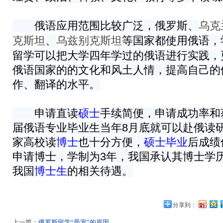
俄语应用范围比较广泛，俄罗斯、
乌克
、
等国家都使用俄语，
克斯坦
乌兹别克斯坦
留学可以把大学四年学过的俄语进行实践，
俄语国家的的文化和风土人情，提高自己的
作、翻译的水平。
申请直读
硕士
手续简便，申请成功率和
届俄语专业毕业生当年8月底就可以赴俄读
家高校读
博士
也十分方便，
硕士毕业
后成绩
申请博士，学制为3年，我国承认其博士学
我国
博士生
的相关待遇。
分享到：
上一篇：
俄罗斯留学“受宠”的原因