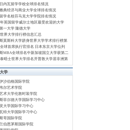
日内瓦留学学校全球排名情况
雅典经济与商业大学全球排名情况
留学名校芬马克大学学院排名情况
14年英国留学威尔士地区最受欢迎的大学
第一大学 隆德大学
13世界大学排行榜信息汇总
斯莫斯科大学跻身世界大学学术排行榜第
13全球首席执行官排名 日本东京大学位列
斯MBA全球排名中新加坡国立大学获第二
13泰晤士世界大学排名开普敦大学居非洲第
大学
伊沙伯格国际学院
韦尔艺术学院
艺术大学伦敦时装学院
斯菲尔德大学国际学习中心
灵大学国际学习中心
瓦特大学国际学习中心
斯哥国际学院
兰伯恩茅斯国际学院