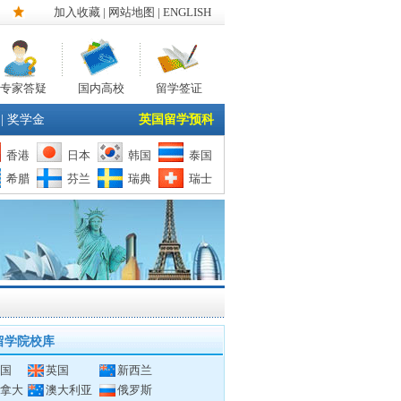
加入收藏
|
网站地图
| ENGLISH
专家答疑
国内高校
留学签证
|
奖学金
英国留学预科
香港
日本
韩国
泰国
希腊
芬兰
瑞典
瑞士
留学院校库
国
英国
新西兰
拿大
澳大利亚
俄罗斯