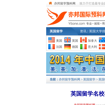
亦邦留学预科网
致力于打造最专业
英国留学
资讯
|
英国大学
美国
英国
加拿大
法国
德国
意大利
当前：
亦邦留学预科网
>
英国留学
>
英国
英国留学名校
亦邦留学预科网
www.