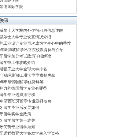
恩国际学院
尔德国际学院
资讯
威尔士大学校内外住宿租房信息详解
威尔士大学专业设置情况介绍
的工业设计专业再次成为学生心中的香饽
15年新加坡留学私立院校教育体制介绍
牙留学加分考试政策详细解读
留学找工作攻略介绍
斯顿工业大学全球大学排名
15年德累斯顿工业大学学费抢先知
15年申请德国留学优势详解
响力的德国留学专业有哪些
留学专业选择排行榜
15申请西班牙留学专业选择攻略
牙留学毕业后发展如何
牙留学奖学金政策
牙留学留学第一难关
牙优势专业留学须知
牙远程教育大学签发学生入学资格