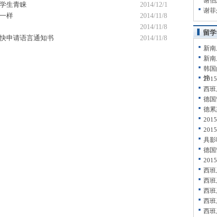
谢伯
学生青睐
2014/12/1
谢菲
一样
2014/11/8
2014/11/8
留学
快申请语言通知书
2014/11/8
新南
新南
韩国
饽
20
西班
德国
德累
20
20
具影
德国
20
西班
西班
西班
西班
西班