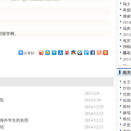
瑞士
希腊
挪威
20
瑞典
邦留学网。
20
俄罗
79位
20
第二
福布
分享到：
20
一
相关
女王
坎伯
2015/2/8
伦敦
院
2015/1/10
哈德
斯特
2014/12/29
赫瑞
2014/12/23
格拉
海外学生的执照
2014/12/22
开普
介绍
2014/12/21