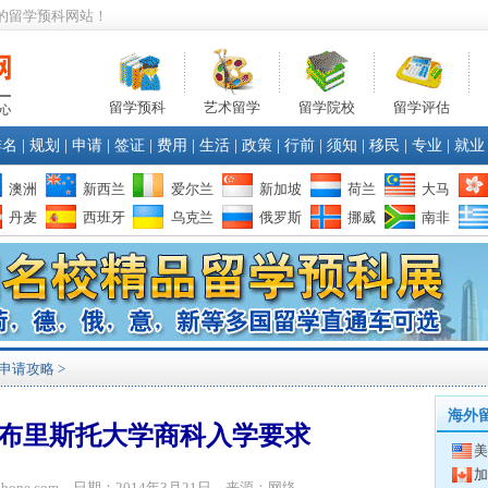
的留学预科网站！
留学预科
艺术留学
留学院校
留学评估
排名
|
规划
|
申请
|
签证
|
费用
|
生活
|
政策
|
行前
|
须知
|
移民
|
专业
|
就业
澳洲
新西兰
爱尔兰
新加坡
荷兰
大马
丹麦
西班牙
乌克兰
俄罗斯
挪威
南非
申请攻略
>
海外
布里斯托大学商科入学要求
美
加
yibone.com 日期：2014年3月21日 来源：网络