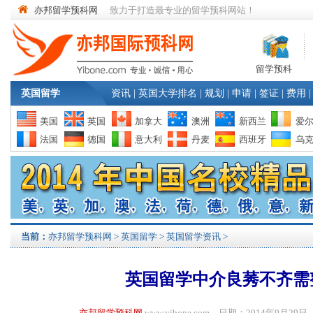
亦邦留学预科网
致力于打造最专业的留学预科网站！
留学预科
英国留学
资讯
|
英国大学排名
|
规划
|
申请
|
签证
|
费用
|
美国
英国
加拿大
澳洲
新西兰
爱
法国
德国
意大利
丹麦
西班牙
乌
当前：
亦邦留学预科网
>
英国留学
>
英国留学资讯
>
英国留学中介良莠不齐需
亦邦留学预科网
www.yibone.com 日期：2014年9月