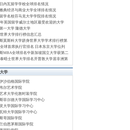
日内瓦留学学校全球排名情况
雅典经济与商业大学全球排名情况
留学名校芬马克大学学院排名情况
14年英国留学威尔士地区最受欢迎的大学
第一大学 隆德大学
13世界大学排行榜信息汇总
斯莫斯科大学跻身世界大学学术排行榜第
13全球首席执行官排名 日本东京大学位列
斯MBA全球排名中新加坡国立大学获第二
13泰晤士世界大学排名开普敦大学居非洲第
大学
伊沙伯格国际学院
韦尔艺术学院
艺术大学伦敦时装学院
斯菲尔德大学国际学习中心
灵大学国际学习中心
瓦特大学国际学习中心
斯哥国际学院
兰伯恩茅斯国际学院