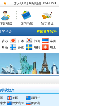
加入收藏
|
网站地图
| ENGLISH
专家答疑
国内高校
留学签证
|
奖学金
英国留学预科
香港
日本
韩国
泰国
希腊
芬兰
瑞典
瑞士
留学院校库
国
英国
新西兰
拿大
澳大利亚
俄罗斯