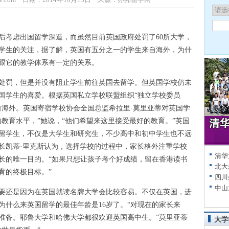
考虑出国留学深造，而虽然目前英国政府处罚了60所大学，
学生的关注，据了解，英国有五分之一的学生来自海外，为什
跟它的教学体系有一定的关系。
罚，但是并没有阻止学生前往英国去留学。但英国学校仍未
国学生的喜爱。根据英国私立学校联盟组织“独立学校委员
自海外。英国寄宿学校协会全国总监希拉里·莫里亚蒂对英国学
教育水平，”她说，“他们希望来这里接受最好的教育。”英国
留学生，不仅是大学生和研究生，不少高中和初中学生也不远
长凯蒂·里克斯认为，选择学校的过程中，家长格外注重学校
清华
长的唯一目的。“如果只想让孩子考个好成绩，留在香港读书
北大
育的终极目标。”
四川
中山
还是因为在英国就读名牌大学会比较容易。不仅在英国，进
为什么来英国留学的最佳年龄是16岁了。“对现在的家长来
准备。耶鲁大学和哈佛大学都很欢迎英国高中生。”莫里亚蒂
大学