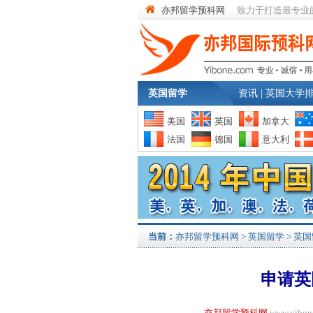
亦邦留学预科网
致力于打造最专业
英国留学
资讯
|
英国大学
美国
英国
加拿大
法国
德国
意大利
当前：
亦邦留学预科网
>
英国留学
>
英国
申请英
亦邦留学预科网
www.yi