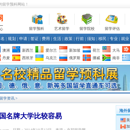
的留学预科网站！
留学预科
艺术留学
留学院校
留学评估
排名
|
规划
|
申请
|
签证
|
费用
|
生活
|
政策
|
行前
|
须知
|
移民
|
专业
|
就业
澳洲
新西兰
爱尔兰
新加坡
荷兰
大马
丹麦
西班牙
乌克兰
俄罗斯
挪威
南非
留学资讯
>
海外
国名牌大学比较容易
美
加
bone.com 日期：2014年10月13日 来源：亦邦留学网