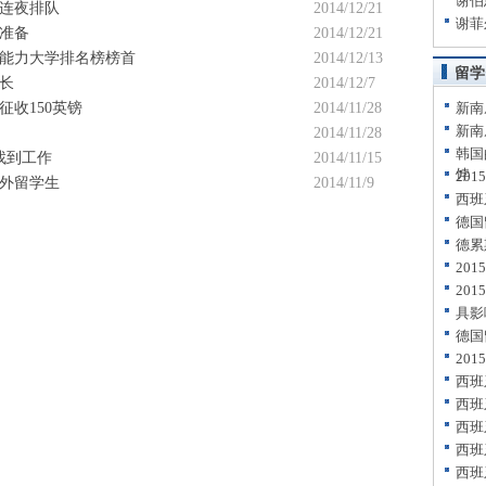
谢伯
连夜排队
2014/12/21
谢菲
准备
2014/12/21
能力大学排名榜榜首
2014/12/13
留学
长
2014/12/7
收150英镑
2014/11/28
新南
新南
2014/11/28
韩国
找到工作
2014/11/15
饽
20
外留学生
2014/11/9
西班
德国
德累
20
20
具影
德国
20
西班
西班
西班
西班
西班