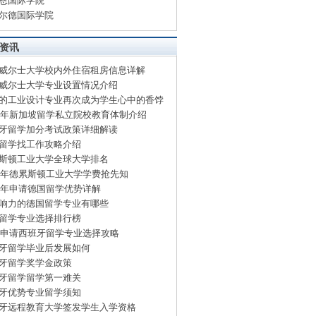
恩国际学院
尔德国际学院
资讯
威尔士大学校内外住宿租房信息详解
威尔士大学专业设置情况介绍
的工业设计专业再次成为学生心中的香饽
15年新加坡留学私立院校教育体制介绍
牙留学加分考试政策详细解读
留学找工作攻略介绍
斯顿工业大学全球大学排名
15年德累斯顿工业大学学费抢先知
15年申请德国留学优势详解
响力的德国留学专业有哪些
留学专业选择排行榜
15申请西班牙留学专业选择攻略
牙留学毕业后发展如何
牙留学奖学金政策
牙留学留学第一难关
牙优势专业留学须知
牙远程教育大学签发学生入学资格