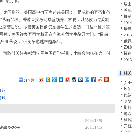
世界货币。”
瑞士
希腊
定区别的。英国高中有两点超越美国：一是成熟的寄宿制教
挪威
。“从新加坡、香港直接考到华盛顿并不容易，以伦敦为过渡就
20
里亚蒂警告说。尽管英国目前仍是留学生的首选，日益严格的签
瑞典
同时，美国许多寄宿学校正在向海外留学生敞开大门。“目前
20
俄罗
里亚蒂说，“但竞争也越来越激烈。”
79位
20
第二
请随时关注亦邦留学网英国留学栏目，小编会为您在第一时
福布
20
一
相关
分享到：
女王
坎伯
介绍
伦敦
考试
哈德
斯特
赫瑞
格拉
2015/1/26
开普
年来最好水平
2015/1/16