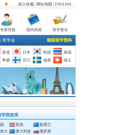
加入收藏
|
网站地图
| ENGLISH
专家答疑
国内高校
留学签证
|
奖学金
德国留学预科
香港
日本
韩国
泰国
希腊
芬兰
瑞典
瑞士
留学院校库
国
英国
新西兰
拿大
澳大利亚
俄罗斯