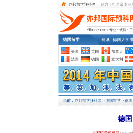
亦邦留学预科网
致力于打造最专业
德国留学
资讯
|
德国大学
美国
英国
加拿大
法国
德国
意大利
当前：
亦邦留学预科网
>
德国留学
>
德国
德国
亦邦留学预科网
www.y