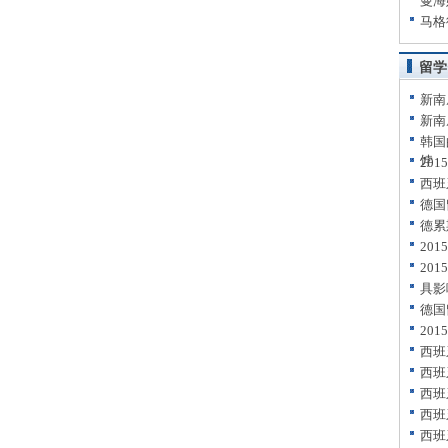
曼海
马格
留学
新南
新南
韩国
饽
20
西班
德国
德累
20
20
具影
德国
20
西班
西班
西班
西班
西班