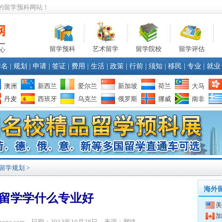
的留学预科网站！
留学预科
艺术留学
留学院校
留学评估
排名
|
规划
|
申请
|
签证
|
费用
|
生活
|
政策
|
行前
|
须知
|
移民
|
专业
|
就业
澳洲
新西兰
爱尔兰
新加坡
荷兰
大马
丹麦
西班牙
乌克兰
俄罗斯
挪威
南非
留学规划
>
海外
留学学什么专业好
美
加
ibone.com 日期：2013年10月28日 来源：网络