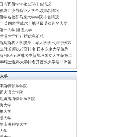
日内瓦留学学校全球排名情况
雅典经济与商业大学全球排名情况
留学名校芬马克大学学院排名情况
14年英国留学威尔士地区最受欢迎的大学
第一大学 隆德大学
13世界大学排行榜信息汇总
斯莫斯科大学跻身世界大学学术排行榜第
13全球首席执行官排名 日本东京大学位列
斯MBA全球排名中新加坡国立大学获第二
13泰晤士世界大学排名开普敦大学居非洲第
大学
李斯特音乐学院
霍夫语言学院
达姆施塔特音乐学院
梅大学
根大学
锡大学
尔应用科技大学
大学