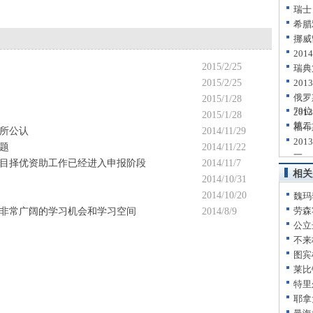
瑞士
希腊
挪威
20
2015/2/25
瑞典
2015/2/25
20
俄罗
2015/1/28
79位
20
2015/1/28
第二
福布
所公认
2014/11/29
20
题
2014/11/22
一
目择优资助工作已经进入申报阶段
2014/11/7
相关
2014/10/31
2014/10/20
魏玛
劳森
非常广阔的学习机会和学习空间
2014/8/9
公立
不来
图宾
莱比
特里
耶拿