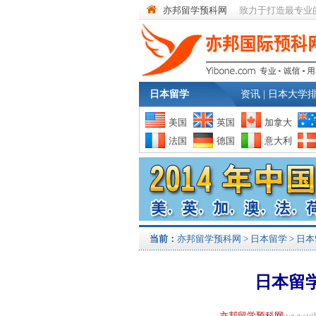
亦邦留学预科网
致力于打造最专业
日本留学
资讯
|
日本大学
美国
英国
加拿大
法国
德国
意大利
当前：
亦邦留学预科网
>
日本留学
>
日本
日本留
亦邦留学预科网
www.y