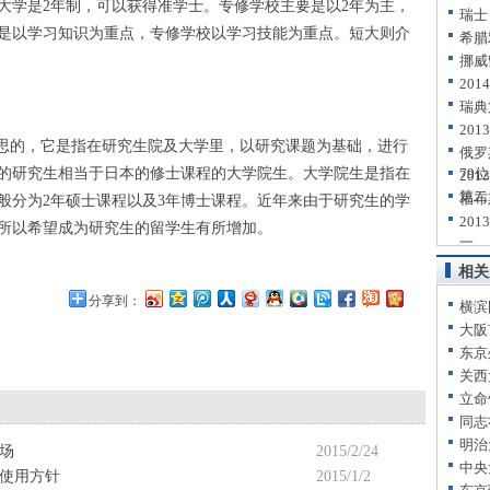
大学是2年制，可以获得准学士。专修学校主要是以2年为主，
瑞士
是以学习知识为重点，专修学校以学习技能为重点。短大则介
希腊
挪威
20
瑞典
20
思的，它是指在研究生院及大学里，以研究课题为基础，进行
俄罗
的研究生相当于日本的修士课程的大学院生。大学院生是指在
79位
20
第二
福布
般分为2年硕士课程以及3年博士课程。近年来由于研究生的学
20
所以希望成为研究生的留学生有所增加。
一
相关
分享到：
横滨
大阪
东京
关西
立命
同志
明治
场
2015/2/24
中央
使用方针
2015/1/2