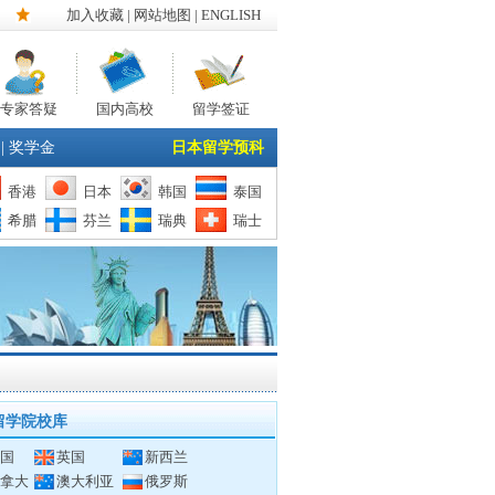
加入收藏
|
网站地图
| ENGLISH
专家答疑
国内高校
留学签证
|
奖学金
日本留学预科
香港
日本
韩国
泰国
希腊
芬兰
瑞典
瑞士
留学院校库
国
英国
新西兰
拿大
澳大利亚
俄罗斯