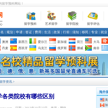
的留学预科网站！
留学预科
艺术留学
留学院校
留学评估
排名
|
规划
|
申请
|
签证
|
费用
|
生活
|
政策
|
行前
|
须知
|
移民
|
专业
|
就业
澳洲
新西兰
爱尔兰
新加坡
荷兰
大马
丹麦
西班牙
乌克兰
俄罗斯
挪威
南非
留学资讯
>
海外
学各类院校有哪些区别
美
加
ibone.com 日期：2013年10月22日 来源：网络