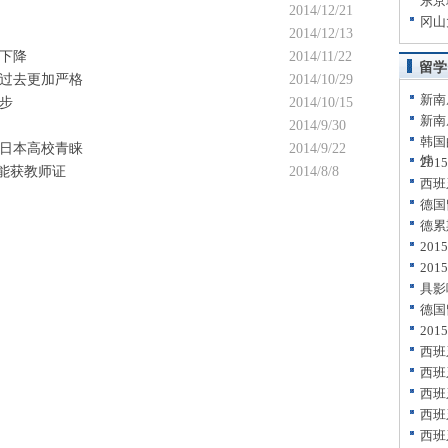
东京
2014/12/21
冈山
2014/12/13
下降
2014/11/22
留学
过去更加严格
2014/10/29
新南
步
2014/10/15
新南
2014/9/30
韩国
日本高校青睐
2014/9/22
饽
20
才能获教师证
2014/8/8
西班
德国
德累
20
20
具影
德国
20
西班
西班
西班
西班
西班