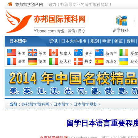
亦邦留学预科网
致力于打造最专业的留学预科网站！
留学预科
日本留学
资讯
|
日本大学排名
|
规划
|
申请
|
签证
|
费用
|
美国
英国
加拿大
澳洲
新西兰
爱
法国
德国
意大利
丹麦
西班牙
乌
当前：
亦邦留学预科网
>
日本留学
>
日本留学规划
>
留学日本语言重要程
亦邦留学预科网
www.yibone.com 日期：2013年1