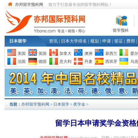
亦邦留学预科网
致力于打造最专业的留学预科网站！
留学预科
日本留学
资讯
|
日本大学排名
|
规划
|
申请
|
签证
|
费用
|
美国
英国
加拿大
澳洲
新西兰
爱
法国
德国
意大利
丹麦
西班牙
乌
当前：
亦邦留学预科网
>
日本留学
>
奖学金
>
留学日本申请奖学金资格
亦邦留学预科网
www.yibone.com 日期：2013年1