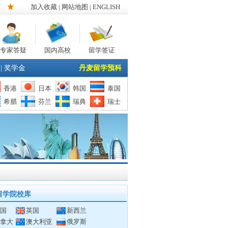
加入收藏
|
网站地图
| ENGLISH
专家答疑
国内高校
留学签证
|
奖学金
丹麦留学预科
香港
日本
韩国
泰国
希腊
芬兰
瑞典
瑞士
留学院校库
国
英国
新西兰
拿大
澳大利亚
俄罗斯