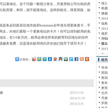
瑞士
以落地址。这个问题一般很少发生，丹麦房租公司出租的房
希腊
出租房屋，单间，就不能落地址。这样的租住，很冒风险，如
挪威
20
瑞典
务必到新居住地市政府kommune去申请办理更换黄卡，手
20
局去，向他们索取一个更换地址的卡片！你可以得到邮局的免
俄罗
地址，在3-6各月内，邮局会将你所有的邮寄到旧地址的信件
79位
20
第二
项服务免费，但是请在邮局询问并在他们指导下填写卡片！
福布
20
一
分享到：
相关
哥本
西部
奥胡
奥本
奥登
青睐
2015/1/10
北丹
丹麦
2014/11/10
罗斯
2014/11/8