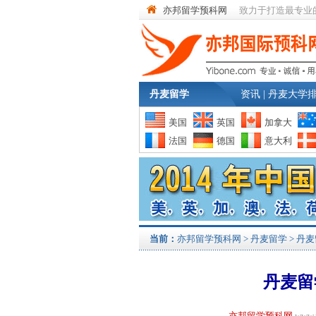
亦邦留学预科网
致力于打造最专业
丹麦留学
资讯
|
丹麦大学
美国
英国
加拿大
法国
德国
意大利
当前：
亦邦留学预科网
>
丹麦留学
>
丹麦
丹麦留
亦邦留学预科网
www