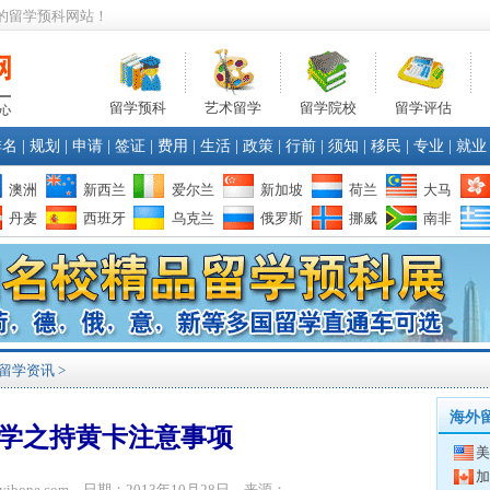
的留学预科网站！
留学预科
艺术留学
留学院校
留学评估
排名
|
规划
|
申请
|
签证
|
费用
|
生活
|
政策
|
行前
|
须知
|
移民
|
专业
|
就业
澳洲
新西兰
爱尔兰
新加坡
荷兰
大马
丹麦
西班牙
乌克兰
俄罗斯
挪威
南非
留学资讯
>
海外
学之持黄卡注意事项
美
加
.yibone.com 日期：2013年10月28日 来源：