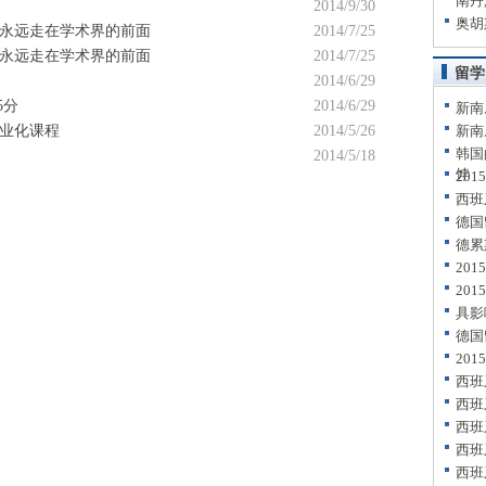
南丹
2014/9/30
奥胡
永远走在学术界的前面
2014/7/25
永远走在学术界的前面
2014/7/25
留学
2014/6/29
5分
2014/6/29
新南
业化课程
2014/5/26
新南
韩国
2014/5/18
饽
20
西班
德国
德累
20
20
具影
德国
20
西班
西班
西班
西班
西班