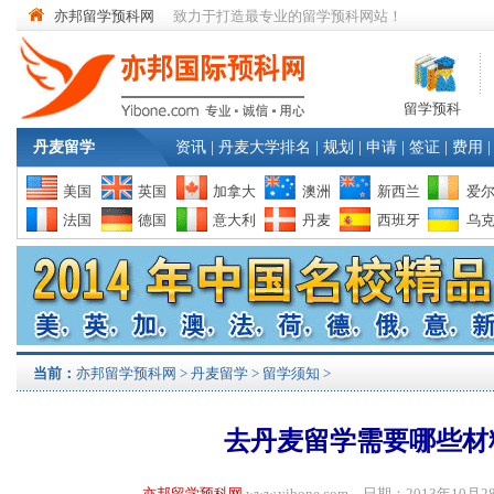
亦邦留学预科网
致力于打造最专业的留学预科网站！
留学预科
丹麦留学
资讯
|
丹麦大学排名
|
规划
|
申请
|
签证
|
费用
|
美国
英国
加拿大
澳洲
新西兰
爱
法国
德国
意大利
丹麦
西班牙
乌
当前：
亦邦留学预科网
>
丹麦留学
>
留学须知
>
去丹麦留学需要哪些材
亦邦留学预科网
www.yibone.com 日期：2013年1