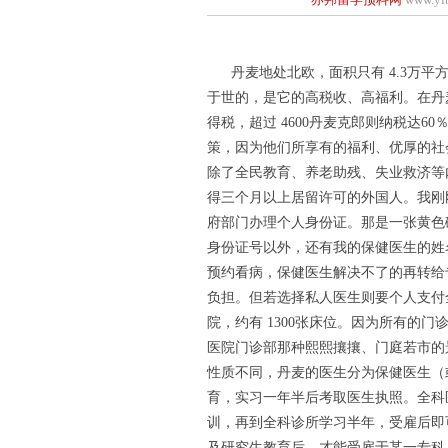
丹麦地处北欧，面积只有 4.3万平方公
于世的，是它的高税收、高福利。在丹麦
得税，超过 4600丹麦克郎则纳税达
策，因为他们所享有的福利、优厚的社
除了全民教育、养老助残、失业救济等
得三个月以上居留许可的外国人。我刚
府部门办理个人身份证。那是一张黄色
身份证号以外，还有我的保健医生的姓
预约看病，保健医生解决不了的再转给
负担。但若选择私人医生则要个人支付
院，约有 1300张床位。因为所有的
医院门诊部那种熙熙攘攘、门庭若市的
性质不同，丹麦的医生分为保健医生（
育，实习一年半后考取医生执照。全科
训，再到全科诊所学习半年，受雇后即
及研究生教育后，才能受雇于某一专科