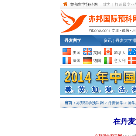
亦邦留学预科网
致力于打造最专业
丹麦留学
资讯
|
丹麦大学
美国
英国
加拿大
法国
德国
意大利
当前：
亦邦留学预科网
>
丹麦留学
>
留学
在丹麦
亦邦留学预科网
www.y