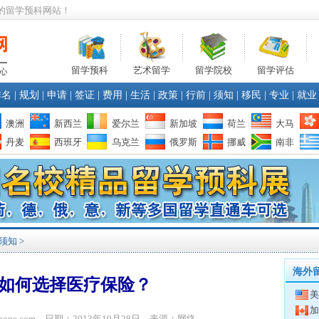
的留学预科网站！
留学预科
艺术留学
留学院校
留学评估
排名
|
规划
|
申请
|
签证
|
费用
|
生活
|
政策
|
行前
|
须知
|
移民
|
专业
|
就业
澳洲
新西兰
爱尔兰
新加坡
荷兰
大马
丹麦
西班牙
乌克兰
俄罗斯
挪威
南非
须知
>
海外
如何选择医疗保险？
美
加
ibone.com 日期：2013年10月28日 来源：网络