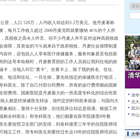
里，人口 520万，人均收入却达到3.2万美元。使丹麦著称
，每月工作收入超过 2600丹麦克郎就要缴纳 40％的个人所
60％，其税收之高令人咋舌。但不少丹麦人并不反对这种高税收政
会保障，其资金的70％就来自于政府税收。丹麦社会保障制度
内容外，还包括人人享有医疗保健服务，服务对象甚至包括获
刚到达哥本哈根时，丹麦教育部的工作人员就让我到住地的政
磁卡，当地人叫它“黄卡”。在黄卡上，除了我的姓名、住址、
名、电话和住址。一旦生病，要先给指定的保健医生打电话，
专科医生。除了自己付部分药费外，所有的诊疗费用都由国家
全部费用。国家医院是丹麦最大的一所高度专科化的综合性医
清华
门诊病人都是经保健医生转诊，按约定的时间前来就诊，与国内大
北大
四川
景象相比，显得十分安静，但住院床位却总是很满。根据工作
中山
或称全科医生）和专科医生，他们都要在医学院接受8年教
医生要按照卫生部门的安排，到各科接受三年半的住院医师培
可独立工作。而专科医生则要经过长达10年的住院医师培训以
大学
。