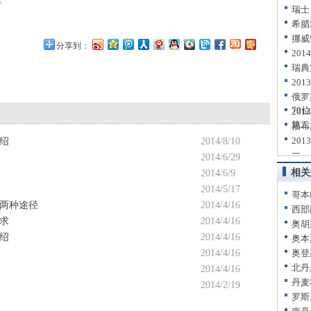
瑞士
希腊
挪威
分享到：
20
瑞典
20
俄罗
79位
20
第二
福布
20
绍
2014/8/10
一
2014/6/29
相关
2014/6/9
2014/5/17
哥本
两种途径
2014/4/16
西部
求
2014/4/16
奥胡
绍
2014/4/16
奥本
2014/4/16
奥登
北丹
2014/4/16
丹麦
2014/2/19
罗斯