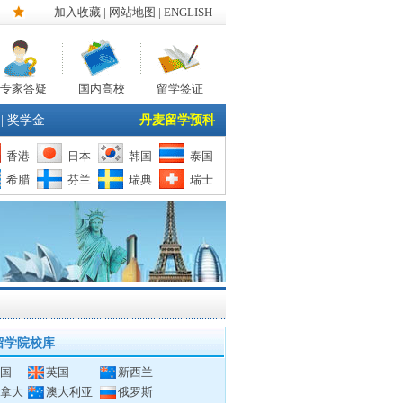
加入收藏
|
网站地图
| ENGLISH
专家答疑
国内高校
留学签证
|
奖学金
丹麦留学预科
香港
日本
韩国
泰国
希腊
芬兰
瑞典
瑞士
留学院校库
国
英国
新西兰
拿大
澳大利亚
俄罗斯