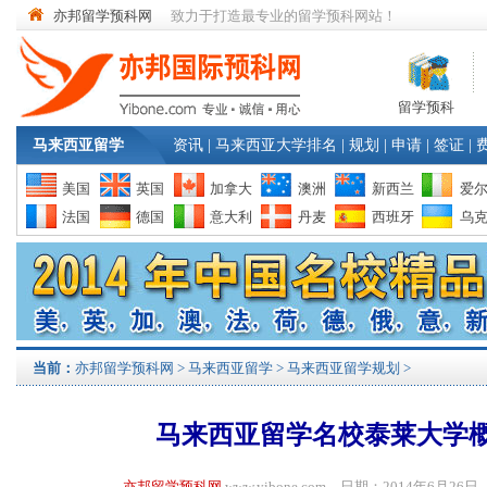
亦邦留学预科网
致力于打造最专业的留学预科网站！
留学预科
马来西亚留学
资讯
|
马来西亚大学排名
|
规划
|
申请
|
签证
|
美国
英国
加拿大
澳洲
新西兰
爱
法国
德国
意大利
丹麦
西班牙
乌
当前：
亦邦留学预科网
>
马来西亚留学
>
马来西亚留学规划
>
马来西亚留学名校泰莱大学
亦邦留学预科网
www.yibone.com 日期：2014年6月