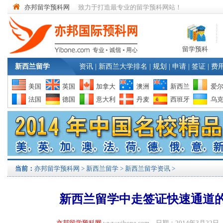
亦邦留学预科网
致力于打造最专业的留学预科网站！
留学预科
新西兰留学
资讯
|
新西兰大学排名
|
规划
|
申请
|
签证
|
费
美国
英国
加拿大
澳洲
新西兰
爱
法国
德国
意大利
丹麦
西班牙
乌
当前：
亦邦留学预科网
>
新西兰留学
>
新西兰留学资讯
>
新西兰留学中走签证快速通道
亦邦留学预科网
www.yibone.com 日期：2014年3月