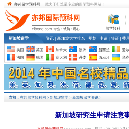
亦邦留学预科网
致力于打造最专业的留学预科网站！
留学预科
新加坡留学
资讯
|
新加坡大学排名
|
规划
|
申请
|
签证
|
费
美国
英国
加拿大
澳洲
新西兰
爱
法国
德国
意大利
丹麦
西班牙
乌
当前：
亦邦留学预科网
>
新加坡留学
>
新加坡留学资讯
>
新加坡研究生申请注意
亦邦留学预科网
www.yibone.com 日期：2013年1