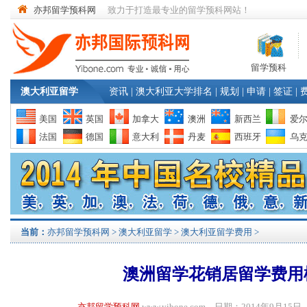
亦邦留学预科网
致力于打造最专业的留学预科网站！
留学预科
澳大利亚留学
资讯
|
澳大利亚大学排名
|
规划
|
申请
|
签证
|
美国
英国
加拿大
澳洲
新西兰
爱
法国
德国
意大利
丹麦
西班牙
乌
当前：
亦邦留学预科网
>
澳大利亚留学
>
澳大利亚留学费用
>
澳洲留学花销居留学费用
亦邦留学预科网
www.yibone.com 日期：2014年9月