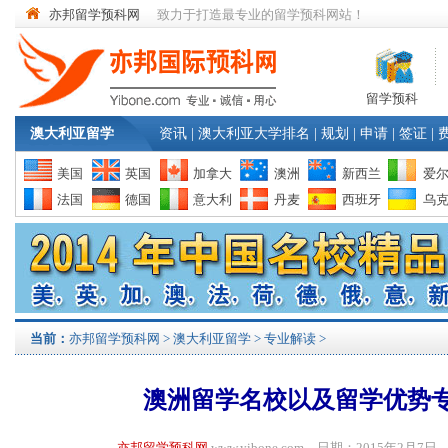
亦邦留学预科网
致力于打造最专业的留学预科网站！
留学预科
澳大利亚留学
资讯
|
澳大利亚大学排名
|
规划
|
申请
|
签证
|
美国
英国
加拿大
澳洲
新西兰
爱
法国
德国
意大利
丹麦
西班牙
乌
当前：
亦邦留学预科网
>
澳大利亚留学
>
专业解读
>
澳洲留学名校以及留学优势
亦邦留学预科网
www.yibone.com 日期：2015年2月