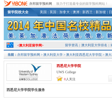
亦邦留学预科网
致力于打造最专业的留学预科网站！
留学院校大全
美国
|
英国
|
加拿大
|
澳洲
|
新西兰
|
新加坡
|
留学资讯
|
澳大利亚大学排名
|
<
澳大利亚留学网
>
当前：
亦邦留学预科网
>
澳大利亚大学
>
澳大利亚西悉尼大学学院
> 澳
西悉尼大学学院
UWS College
0
人关注
西悉尼大学学院学生服务