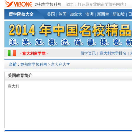
亦邦留学预科网
致力于打造最专业的留学预科网站！
留学院校大全
美国
|
英国
|
加拿大
|
澳洲
|
新西兰
|
新加坡
|
留学资讯
|
意大利大学排名
|
<
意大利留学网
>
当前：
亦邦留学预科网
> 意大利大学
美国教育简介
意大利