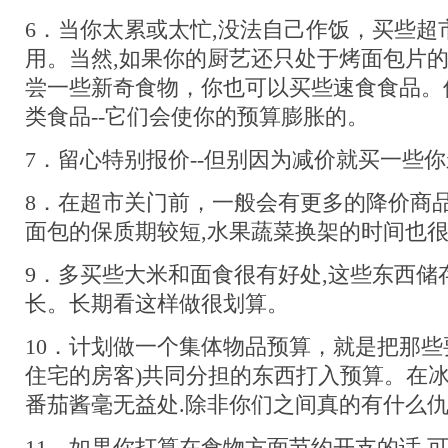
6．当你太累或太忙,没法自己作饭，买些超
用。当然,如果你的厨艺还只处于烤面包片
尝一些新奇食物，你也可以买些速食食品。
类食品--它们会使你的预算膨胀的。
7．留心特别报价--但别因为减价就买一些
8．在超市关门前，一般会有更多的降价商
面包的保质期较短,水果蔬菜换架的时间也
9．多买些大米和面食很有好处,这些东西储
长。长期看这样做很划算。
10．计划做一个集体物品预算，就是把那些
住宅的房客)共同分担的东西打入预算。在
番茄酱毫无益处.除非你们之间真的有什么