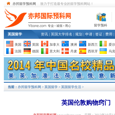
亦邦留学预科网
致力于打造最专业的留学预科网站！
留学预科
英国留学
资讯
|
英国大学排名
|
规划
|
申请
|
签证
|
费用
|
美国
英国
加拿大
澳洲
新西兰
爱
法国
德国
意大利
丹麦
西班牙
乌
当前：
亦邦留学预科网
>
英国留学
>
英国留学生活
>
英国伦敦购物窍门
亦邦留学预科网
www.yibone.com 日期：2013年1