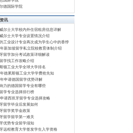
恩国际学院
尔德国际学院
资讯
威尔士大学校内外住宿租房信息详解
威尔士大学专业设置情况介绍
的工业设计专业再次成为学生心中的香饽
15年新加坡留学私立院校教育体制介绍
牙留学加分考试政策详细解读
留学找工作攻略介绍
斯顿工业大学全球大学排名
15年德累斯顿工业大学学费抢先知
15年申请德国留学优势详解
响力的德国留学专业有哪些
留学专业选择排行榜
15申请西班牙留学专业选择攻略
牙留学毕业后发展如何
牙留学奖学金政策
牙留学留学第一难关
牙优势专业留学须知
牙远程教育大学签发学生入学资格