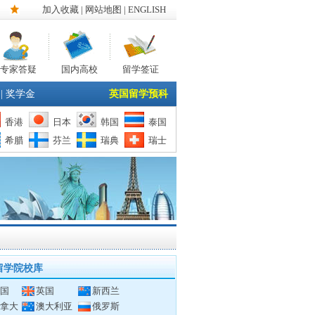
加入收藏
|
网站地图
| ENGLISH
专家答疑
国内高校
留学签证
|
奖学金
英国留学预科
香港
日本
韩国
泰国
希腊
芬兰
瑞典
瑞士
留学院校库
国
英国
新西兰
拿大
澳大利亚
俄罗斯