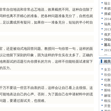
瑞士
希腊
常自信地说和非常忐忑地说，效果截然不同。这种自信除了
挪威
同样也离不开精心的准备。把各种问题准备充分了，自然也就
20
，足以囊或所有疑问，如果你一一准备充分，短短的半小时自
瑞典
20
俄罗
79位
20
第二
福布
，还是被动式地回答问题。教授问一句你答一句，这样的面
20
以让他留下深刻的印象，因为这样的学生实在太多了。正确的
一
地将面试的话题引向你擅长的方向，这样不但能给面试者留下
相关
的压力。
女王
坎伯
伦敦
哈德
万不要说一些言不由衷的话，这样会让自己看上去很假。这
斯特
可能地表达自己的心声。否则，为了圆自己在申请材料中的谎
赫瑞
问题，要通过面试关，也很难。
格拉
开普