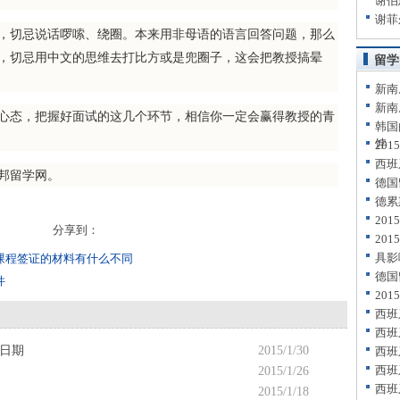
谢伯
谢菲
切忌说话啰嗦、绕圈。本来用非母语的语言回答问题，那么
，切忌用中文的思维去打比方或是兜圈子，这会把教授搞晕
留学
新南
新南
态，把握好面试的这几个环节，相信你一定会赢得教授的青
韩国
饽
20
西班
邦留学网。
德国
德累
20
分享到：
20
具影
课程签证的材料有什么不同
德国
件
20
西班
西班
止日期
2015/1/30
西班
西班
2015/1/26
西班
2015/1/18