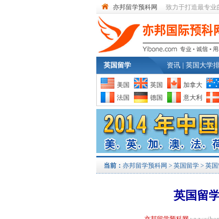
亦邦留学预科网
致力于打造最专业
英国留学
资讯
|
英国大学
美国
英国
加拿大
法国
德国
意大利
当前：
亦邦留学预科网
>
英国留学
>
英国
英国留学
亦邦留学预科网
www.yi