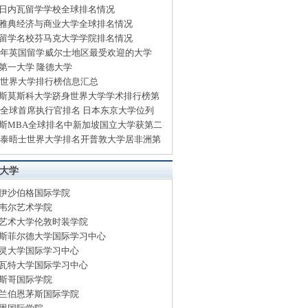
日内瓦留学学校全球排名情况
雅典经济与商业大学全球排名情况
留学名校芬马克大学学院排名情况
14年英国留学威尔士地区最受欢迎的大学
第一大学 隆德大学
13世界大学排行榜信息汇总
斯莫斯科大学跻身世界大学学术排行榜第
13全球首席执行官排名 日本东京大学位列
斯MBA全球排名中新加坡国立大学获第二
13泰晤士世界大学排名开普敦大学居非洲第
大学
伊沙伯格国际学院
韦尔艺术学院
艺术大学伦敦时装学院
斯菲尔德大学国际学习中心
灵大学国际学习中心
瓦特大学国际学习中心
斯哥国际学院
兰伯恩茅斯国际学院