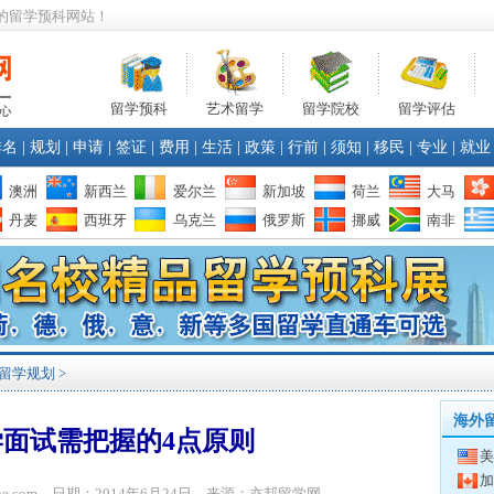
的留学预科网站！
留学预科
艺术留学
留学院校
留学评估
排名
|
规划
|
申请
|
签证
|
费用
|
生活
|
政策
|
行前
|
须知
|
移民
|
专业
|
就业
澳洲
新西兰
爱尔兰
新加坡
荷兰
大马
丹麦
西班牙
乌克兰
俄罗斯
挪威
南非
留学规划
>
海外
面试需把握的4点原则
美
加
bone.com 日期：2014年6月24日 来源：亦邦留学网