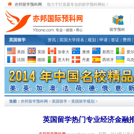
亦邦留学预科网
致力于打造最专业的留学预科网站！
留学预科
英国留学
资讯
|
英国大学排名
|
规划
|
申请
|
签证
|
费用
|
美国
英国
加拿大
澳洲
新西兰
爱
法国
德国
意大利
丹麦
西班牙
乌
当前：
亦邦留学预科网
>
英国留学
>
英国留学规划
>
英国留学热门专业经济金融
亦邦留学预科网
www.yibone.com 日期：2014年1