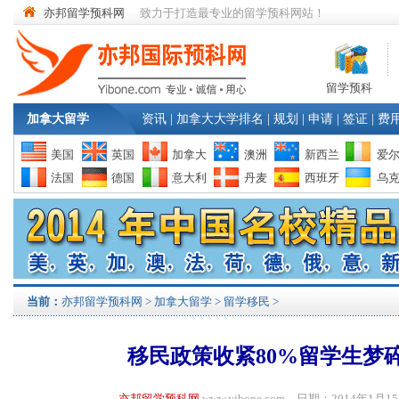
亦邦留学预科网
致力于打造最专业的留学预科网站！
留学预科
加拿大留学
资讯
|
加拿大大学排名
|
规划
|
申请
|
签证
|
费
美国
英国
加拿大
澳洲
新西兰
爱
法国
德国
意大利
丹麦
西班牙
乌
当前：
亦邦留学预科网
>
加拿大留学
>
留学移民
>
移民政策收紧80%留学生梦
亦邦留学预科网
www.yibone.com 日期：2014年1