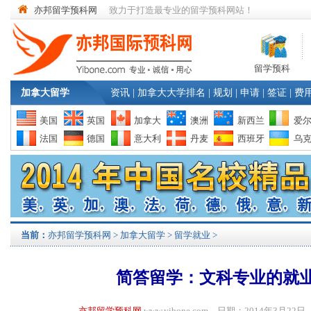
亦邦留学预科网
致力于打造最专业的留学预科网站！
留学预科
加拿大留学
资讯
|
加拿大大学排名
|
规划
|
申请
|
签证
|
费
美国
英国
加拿大
澳洲
新西兰
爱
法国
德国
意大利
丹麦
西班牙
乌
当前：
亦邦留学预科网
>
加拿大留学
>
留学就业
>
简答留学：文科专业的就
亦邦留学预科网
www.yibone.com 日期：2014年3月