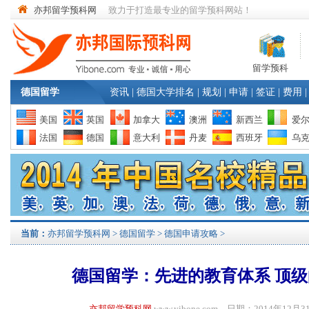
亦邦留学预科网
致力于打造最专业的留学预科网站！
留学预科
德国留学
资讯
|
德国大学排名
|
规划
|
申请
|
签证
|
费用
|
美国
英国
加拿大
澳洲
新西兰
爱
法国
德国
意大利
丹麦
西班牙
乌
当前：
亦邦留学预科网
>
德国留学
>
德国申请攻略
>
德国留学：先进的教育体系 顶
亦邦留学预科网
www.yibone.com 日期：2014年1