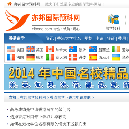
亦邦留学预科网
致力于打造最专业的留学预科网站！
留学预科
香港留学
资讯
|
香港大学排名
|
规划
|
申请
|
签证
|
费用
|
美国
英国
加拿大
澳洲
新西兰
爱
法国
德国
意大利
丹麦
西班牙
乌
当前：
亦邦留学预科网
>
香港留学
> 香港申请攻略 >
高考成绩是申请香港留学的敲门砖
选择香港对口专业录取几率较高
如何在港校学位名额有限的情况下脱颖而出