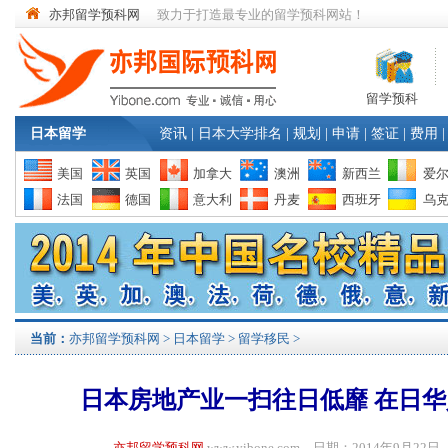
亦邦留学预科网
致力于打造最专业的留学预科网站！
留学预科
日本留学
资讯
|
日本大学排名
|
规划
|
申请
|
签证
|
费用
|
美国
英国
加拿大
澳洲
新西兰
爱
法国
德国
意大利
丹麦
西班牙
乌
当前：
亦邦留学预科网
>
日本留学
>
留学移民
>
日本房地产业一扫往日低靡 在日
亦邦留学预科网
www.yibone.com 日期：2014年9月