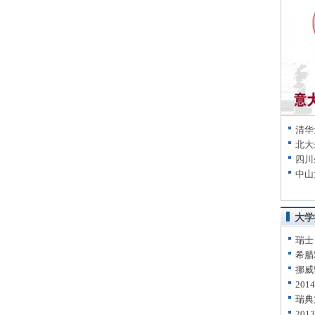
清华
北大
四川
中山
大学
瑞士
希腊
挪威
20
瑞典
20