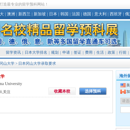
打造最专业的留学预科网站！
大
|
澳洲
|
新西兰
|
新加坡
|
日本
|
韩国
|
法国
|
德国
|
意大利
|
西班牙
|
俄
留学资讯
|
日本大学排名
|
规划
|
申请
|
签证
|
费用
|
生活
|
政策
|
行前
|
冈山大学
> 日本冈山大学录取要求
海外
大学
a University
美
收藏本校
选择预科
加
人关注