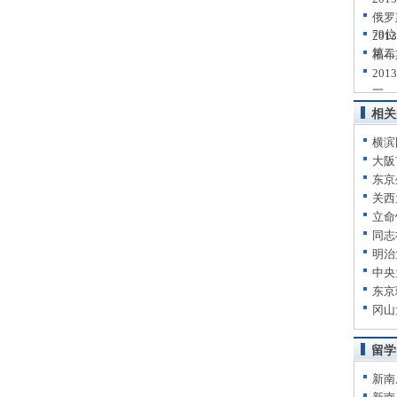
俄罗
79位
20
第二
福布
20
一
相关
横滨
大阪
东京
关西
立命
同志
明治
中央
东京
冈山
留学
新南