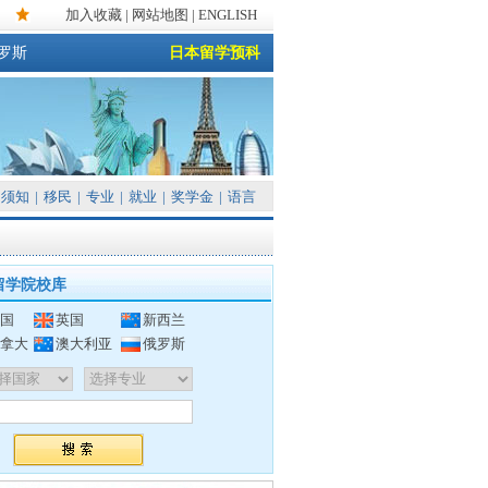
加入收藏
|
网站地图
| ENGLISH
罗斯
日本留学预科
须知
|
移民
|
专业
|
就业
|
奖学金
|
语言
留学院校库
国
英国
新西兰
拿大
澳大利亚
俄罗斯