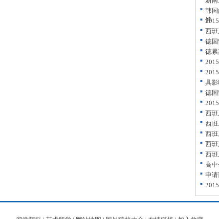
新南
韩国
饽
20
西班
德国
德累
20
20
具影
德国
20
西班
西班
西班
西班
西班
高中
申请
20