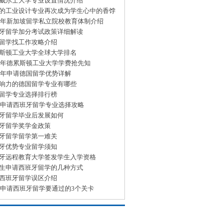
威尔士大学专业设置情况介绍
的工业设计专业再次成为学生心中的香饽
15年新加坡留学私立院校教育体制介绍
牙留学加分考试政策详细解读
留学找工作攻略介绍
斯顿工业大学全球大学排名
15年德累斯顿工业大学学费抢先知
15年申请德国留学优势详解
响力的德国留学专业有哪些
留学专业选择排行榜
15申请西班牙留学专业选择攻略
牙留学毕业后发展如何
牙留学奖学金政策
牙留学留学第一难关
牙优势专业留学须知
牙远程教育大学签发学生入学资格
生申请西班牙留学的几种方式
西班牙留学误区介绍
15申请西班牙留学要通过的3个关卡