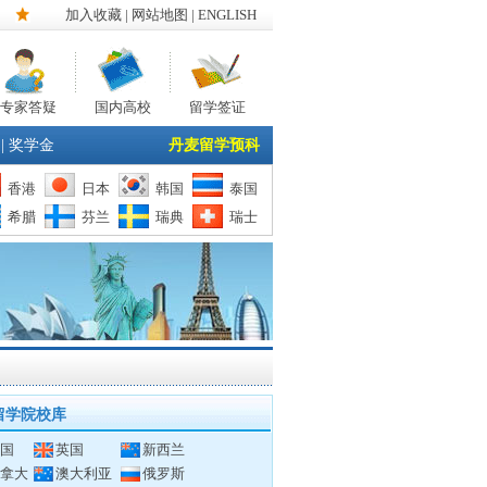
加入收藏
|
网站地图
| ENGLISH
专家答疑
国内高校
留学签证
|
奖学金
丹麦留学预科
香港
日本
韩国
泰国
希腊
芬兰
瑞典
瑞士
留学院校库
国
英国
新西兰
拿大
澳大利亚
俄罗斯