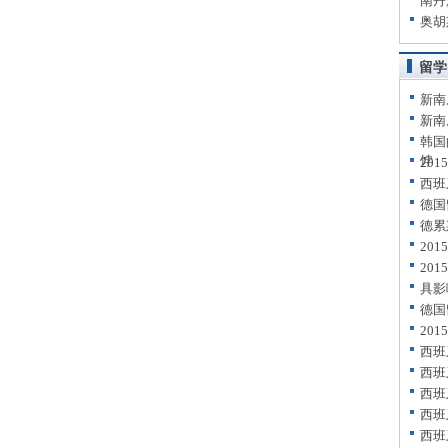
南丹
奥胡
留学
新南
新南
韩国
饽
20
西班
德国
德累
20
20
具影
德国
20
西班
西班
西班
西班
西班