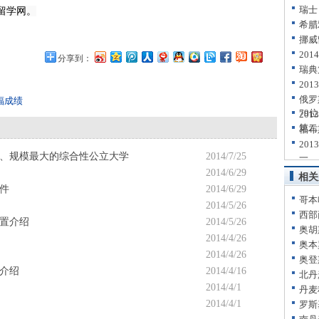
瑞士
留学网。
希腊
挪威
20
分享到：
瑞典
20
俄罗
福成绩
79位
20
第二
福布
20
、规模最大的综合性公立大学
2014/7/25
一
2014/6/29
相关
件
2014/6/29
哥本
2014/5/26
西部
置介绍
2014/5/26
奥胡
2014/4/26
奥本
2014/4/26
奥登
介绍
2014/4/16
北丹
2014/4/1
丹麦
2014/4/1
罗斯