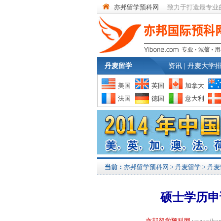
亦邦留学预科网
致力于打造最专业
丹麦留学
资讯
|
丹麦大学
美国
英国
加拿大
法国
德国
意大利
当前：
亦邦留学预科网
>
丹麦留学
>
丹麦
硕士学历申
亦邦留学预科网
www.yi