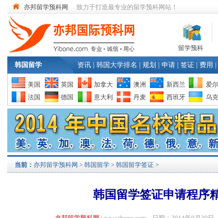
亦邦留学预科网
致力于打造最专业的留学预科网站！
留学预科
韩国留学
资讯
|
韩国大学排名
|
规划
|
申请
|
签证
|
费用
|
美国
英国
加拿大
澳洲
新西兰
爱
法国
德国
意大利
丹麦
西班牙
乌
当前：
亦邦留学预科网
>
韩国留学
>
韩国留学签证
>
韩国留学签证申请程序
亦邦留学预科网
www.yibone.com 日期：2014年9月