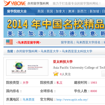
亦邦留学预科网
致力于打造最专业的留学预科网站！
留学院校大全
美国
|
英国
|
加拿大
|
澳洲
|
新西兰
|
新加坡
|
留学资讯
|
马来西亚大学排名
|
<
马来西亚留学网
>
当前：
亦邦留学预科网
>
马来西亚大学
> 马来西亚亚太科技大学
亚太科技大学
Asia Pacific University College of Te
0
人关注
院校类型：
大学
院校性质：
私立
建校时间：
1993
国内排名：
全球排名：
学生人数：
8000
所属地区：
马来西亚
官方网站：
http://www.apiit.edu.my/