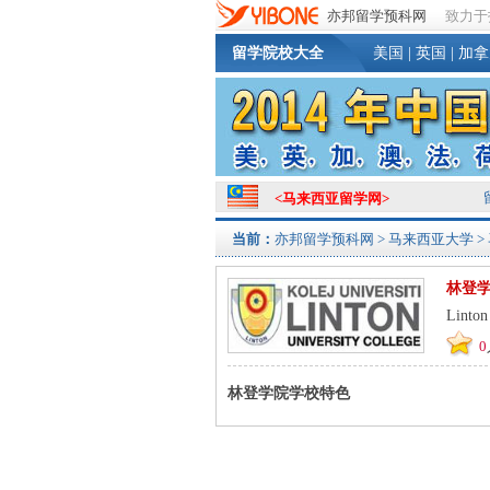
亦邦留学预科网
致力于
留学院校大全
美国
|
英国
|
加拿
<
马来西亚留学网
>
当前：
亦邦留学预科网
>
马来西亚大学
>
林登
Linton
0
林登学院学校特色