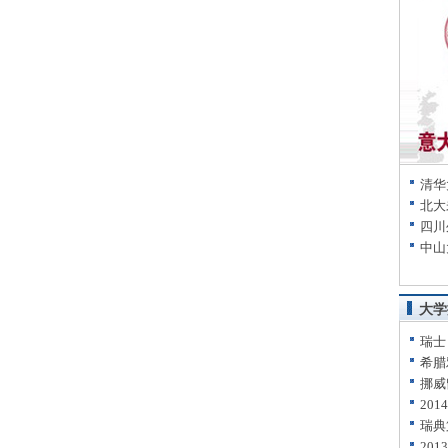
清华
北大
四川
中山
大学
瑞士
希腊
挪威
20
瑞典
20