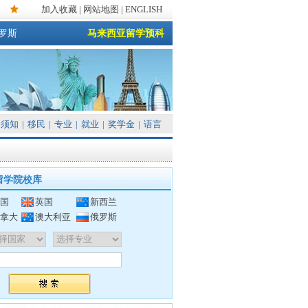
加入收藏
|
网站地图
| ENGLISH
罗斯
马来西亚留学预科
须知
|
移民
|
专业
|
就业
|
奖学金
|
语言
留学院校库
国
英国
新西兰
拿大
澳大利亚
俄罗斯