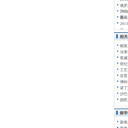
俄罗
79位
20
第二
福布
20
一
相关
精英
汝来
双威
世纪
工艺
百育
博特
诺丁
沙巴
国民
留学
新南