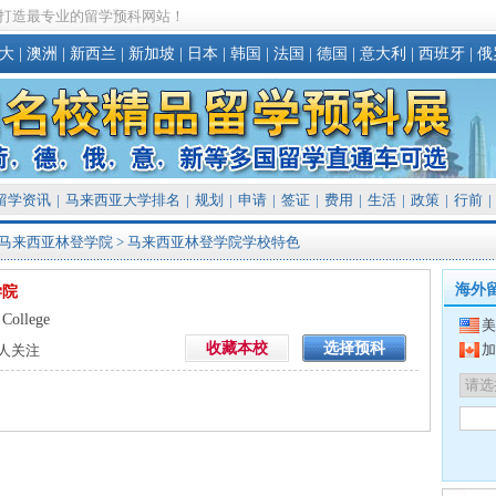
打造最专业的留学预科网站！
大
|
澳洲
|
新西兰
|
新加坡
|
日本
|
韩国
|
法国
|
德国
|
意大利
|
西班牙
|
俄
留学资讯
|
马来西亚大学排名
|
规划
|
申请
|
签证
|
费用
|
生活
|
政策
|
行前
|
马来西亚林登学院
> 马来西亚林登学院学校特色
海外
学院
 College
美
收藏本校
选择预科
加
人关注