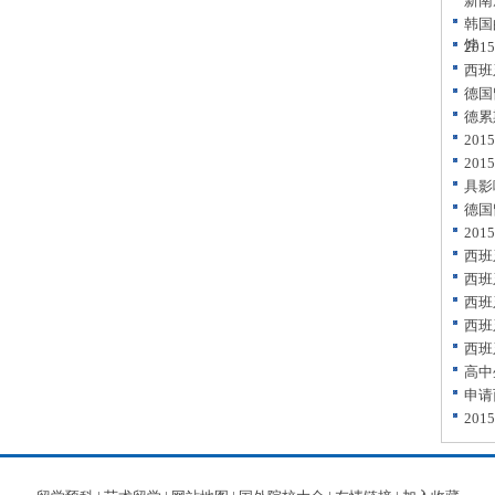
新南
韩国
饽
20
西班
德国
德累
20
20
具影
德国
20
西班
西班
西班
西班
西班
高中
申请
20