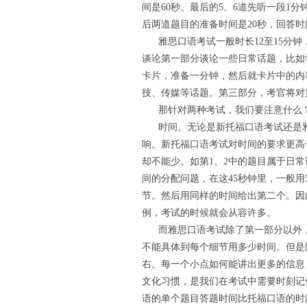
间是60秒。最后的5、6道先听一段1
后两道题目的准备时间是20秒，回答时
雅思口语考试一般时长12至15分钟
谈论第一部分谈论一些日常话题，比如
卡片，准备一分钟，然后就卡片中的内
技、传媒等话题。第三部分，考官将对
那针对两种考试，我们要注意什么
时间。无论是新托福口语考试还是雅
响。新托福口语考试对时间的要求更高
却不能少。如第1、2中的题目属于日
间的分配问题，在这45秒钟里，一般用5
节。然后用同样的时间给出第二个。因
例，考试的时候就会从容许多。
而雅思口语考试除了第一部分以外，
不能具体到每个细节用多少时间。但是除
右。每一个小点如何能讲出更多的信息
文化习惯，是我们在考试中需要时刻记
语的单个题目答题时间比托福口语的时