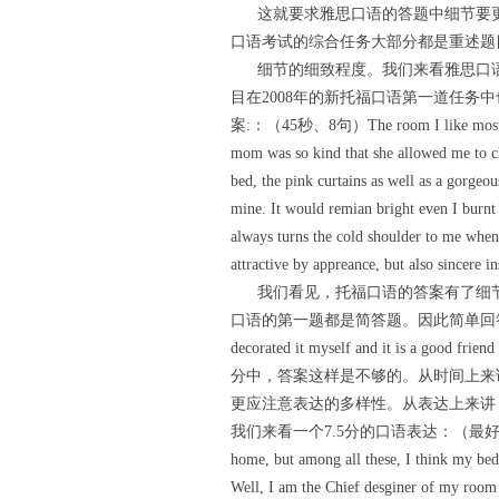
这就要求雅思口语的答题中细节要更
口语考试的综合任务大部分都是重述题
细节的细致程度。我们来看雅思口语第一部分的一个
目在2008年的新托福口语第一道任务中也出
案:：（45秒、8句）The room I like most is d
mom was so kind that she allowed me to ch
bed, the pink curtains as well as a gorgeou
mine. It would remian bright even I burnt t
always turns the cold shoulder to me when
attractive by appreance, but also sincere in
我们看见，托福口语的答案有了细节
口语的第一题都是简答题。因此简单回答重点即可。如： 
decorated it myself and it is a go
分中，答案这样是不够的。从时间上来
更应注意表达的多样性。从表达上来讲
我们来看一个7.5分的口语表达：（最好2分钟）There ar
home, but among all these, I think my be
Well, I am the Chief desginer of my room a