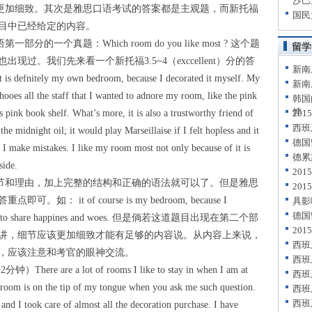
沙巴
加细致。其次是雅思口语考试的答案都是主观题，而新托福
国民
目中已经给定的内容。
真题：Which room do you like most ? 这个题
留学
现过。我们先来看一个新托福3.5~4（exccellent）分的答
新南
efnitely my own bedroom, because I decorated it myself. My
新南
ooes all the staff that I wanted to adnore my room, like the pink
韩国
饽
s pink book shelf. What’s more, it is also a trustworthy friend of
20
西班
he midnight oil; it would play Marseillaise if I felt hopless and it
德国
 I make mistakes. I like my room most not only because of it is
德累
side.
20
和理由，加上完整的结构和正确的语法就可以了。但是雅思
20
it of course is my bedroom, because I
具影
德国
od friend to share happines and woes. 但是倘若这道题目出现在第二个部
20
讲，细节应该更加细致才能有足够的内容说。从内容上来说，
西班
，应该注意和考官的眼神交流。
西班
e a lot of rooms I like to stay in when I am at
西班
droom is on the tip of my tongue when you ask me such question.
西班
西班
nd I took care of almost all the decoration purchase. I have