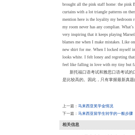
brought all the pink staff home: the pink 
curtains with a lot triangle patterns on th
mention here is the loyality my bedroom re
my room never has any complian. What’s mo
very inspiring that it keeps playing Marseil
blames me when I make mistakes. Like on
new shirt for me. When I locked myself ins
looks white. I felt loney and regreting th
feel like falling in love with my tiny but 
新托福口语考试和雅思口语考试的口
是比较高的。因此，只有掌握最新真题
上一篇：
马来西亚奖学金情况
下一篇：
马来西亚留学生转学的一般步骤
相关信息