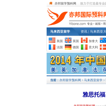
亦邦留学预科网
致力于打造最专业
马来西亚留学
资讯
|
马来西亚
美国
英国
加拿大
法国
德国
意大利
当前：
亦邦留学预科网
>
马来西亚留学
>
雅思托福
亦邦留学预科网
www.y