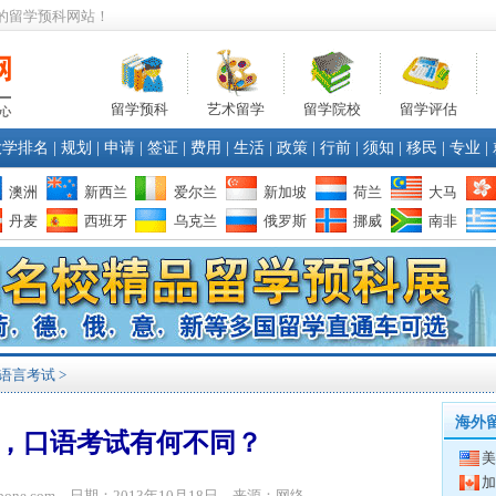
的留学预科网站！
留学预科
艺术留学
留学院校
留学评估
大学排名
|
规划
|
申请
|
签证
|
费用
|
生活
|
政策
|
行前
|
须知
|
移民
|
专业
|
澳洲
新西兰
爱尔兰
新加坡
荷兰
大马
丹麦
西班牙
乌克兰
俄罗斯
挪威
南非
语言考试
>
海外
，口语考试有何不同？
美
加
ibone.com 日期：2013年10月18日 来源：网络