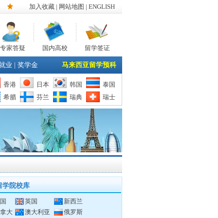
加入收藏
|
网站地图
| ENGLISH
专家答疑
国内高校
留学签证
就业
|
奖学金
马来西亚留学预科
香港
日本
韩国
泰国
希腊
芬兰
瑞典
瑞士
留学院校库
国
英国
新西兰
拿大
澳大利亚
俄罗斯