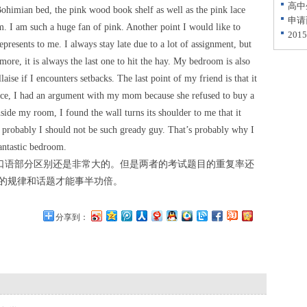
高中
Bohimian bed, the pink wood book shelf as well as the pink lace
申请
em. I am such a huge fan of pink. Another point I would like to
20
presents to me. I always stay late due to a lot of assignment, but
re, it is always the last one to hit the hay. My bedroom is also
laise if I encounters setbacks. The last point of my friend is that it
ce, I had an argument with my mom because she refused to buy a
ide my room, I found the wall turns its shoulder to me that it
at probably I should not be such gready guy. That’s probably why I
fantastic bedroom.
语部分区别还是非常大的。但是两者的考试题目的重复率还
的规律和话题才能事半功倍。
分享到：