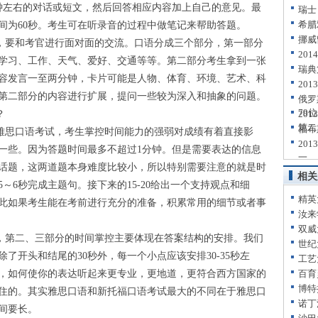
分钟左右的对话或短文，然后回答相应内容加上自己的意见。最
瑞士
希腊
间为60秒。考生可在听录音的过程中做笔记来帮助答题。
挪威
，要和考官进行面对面的交流。口语分成三个部分，第一部分
20
学习、工作、天气、爱好、交通等等。第二部分考生拿到一张
瑞典
容发言一至两分钟，卡片可能是人物、体育、环境、艺术、科
20
第二部分的内容进行扩展，提问一些较为深入和抽象的问题。
俄罗
79位
？
20
第二
福布
思口语考试，考生掌控时间能力的强弱对成绩有着直接影
20
一些。因为答题时间最多不超过1分钟。但是需要表达的信息
一
常话题，这两道题本身难度比较小，所以特别需要注意的就是时
相关
～6秒完成主题句。接下来的15-20给出一个支持观点和细
精英
此如果考生能在考前进行充分的准备，积累常用的细节或者事
汝来
双威
第二、三部分的时间掌控主要体现在答案结构的安排。我们
世纪
了开头和结尾的30秒外，每一个小点应该安排30-35秒左
工艺
，如何使你的表达听起来更专业，更地道，更符合西方国家的
百育
博特
住的。其实雅思口语和新托福口语考试最大的不同在于雅思口
诺丁
间要长。