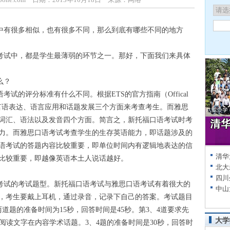
有很多相似，也有很多不同，那么到底有哪些不同的地方
试中，都是学生最薄弱的环节之一。那好，下面我们来具体
么？
的评分标准有什么不同。根据ETS的官方指南（Offical
从言语表达、语言应用和话题发展三个方面来考查考生。而雅思
词汇、语法以及发音四个方面。简言之，新托福口语考试时考
力。而雅思口语考试考查学生的生存英语能力，即话题涉及的
语考试的答题内容比较重要，即单位时间内有逻辑地表达的信
清华
比较重要，即越像英语本土人说话越好。
北大
四川
试的考试题型。新托福口语考试与雅思口语考试有着很大的
中山
钟，考生要戴上耳机，通过录音，记录下自己的答案。考试题目
两道题的准备时间为15秒，回答时间是45秒。第3、4道要求先
大学
与阅读文字在内容学术话题。3、4题的准备时间是30秒，回答时