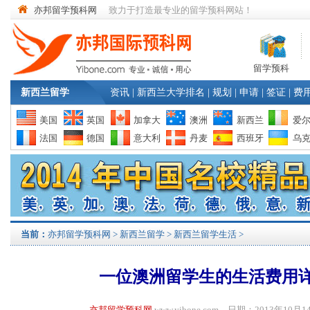
亦邦留学预科网
致力于打造最专业的留学预科网站！
留学预科
新西兰留学
资讯
|
新西兰大学排名
|
规划
|
申请
|
签证
|
费
美国
英国
加拿大
澳洲
新西兰
爱
法国
德国
意大利
丹麦
西班牙
乌
当前：
亦邦留学预科网
>
新西兰留学
>
新西兰留学生活
>
一位澳洲留学生的生活费用
亦邦留学预科网
www.yibone.com 日期：2013年1