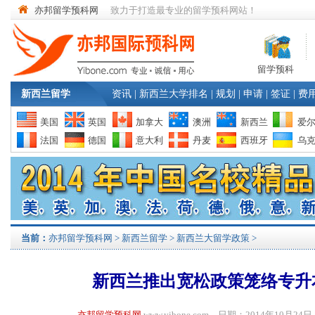
亦邦留学预科网
致力于打造最专业的留学预科网站！
留学预科
新西兰留学
资讯
|
新西兰大学排名
|
规划
|
申请
|
签证
|
费
美国
英国
加拿大
澳洲
新西兰
爱
法国
德国
意大利
丹麦
西班牙
乌
当前：
亦邦留学预科网
>
新西兰留学
>
新西兰大留学政策
>
新西兰推出宽松政策笼络专升
亦邦留学预科网
www.yibone.com 日期：2014年10月