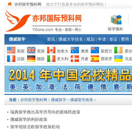
亦邦留学预科网
致力于打造最专业的留学预科网站！
留学预科
挪威留学
资讯
|
挪威大学排名
|
规划
|
申请
|
签证
|
费用
|
美国
英国
加拿大
澳洲
新西兰
爱
法国
德国
意大利
丹麦
西班牙
乌
当前：
亦邦留学预科网
>
挪威留学
> 挪威留学政策 >
瑞典留学推出高学历导向的新移民政策
挪威留学的利好政策
留学现状北欧留学政策松动