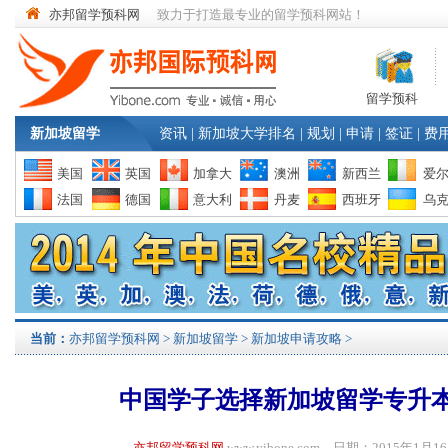
亦邦留学预科网
致力于打造最专业的留学预科网站！
留学预科
新加坡留学
资讯
|
新加坡大学排名
|
规划
|
申请
|
签证
|
费
美国
英国
加拿大
澳洲
新西兰
爱
法国
德国
意大利
丹麦
西班牙
乌
当前：
亦邦留学预科网
>
新加坡留学
>
新加坡申请攻略
>
中国学子选择新加坡留学专升
亦邦留学预科网
www.yibone.com 日期：2015年1