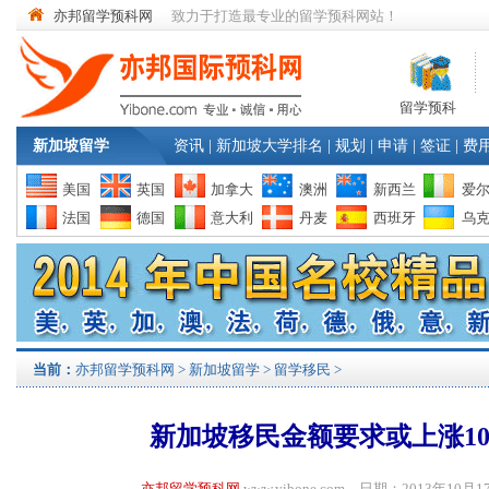
亦邦留学预科网
致力于打造最专业的留学预科网站！
留学预科
新加坡留学
资讯
|
新加坡大学排名
|
规划
|
申请
|
签证
|
费
美国
英国
加拿大
澳洲
新西兰
爱
法国
德国
意大利
丹麦
西班牙
乌
当前：
亦邦留学预科网
>
新加坡留学
>
留学移民
>
新加坡移民金额要求或上涨10
亦邦留学预科网
www.yibone.com 日期：2013年1