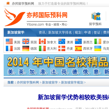
亦邦留学预科网
致力于打造最专业的留学预科网站！
留学预科
新加坡留学
资讯
|
新加坡大学排名
|
规划
|
申请
|
签证
|
费
美国
英国
加拿大
澳洲
新西兰
爱
法国
德国
意大利
丹麦
西班牙
乌
当前：
亦邦留学预科网
>
新加坡留学
>
新加坡留学规划
>
新加坡留学优势相较欧美独
亦邦留学预科网
www.yibone.com 日期：2014年12月